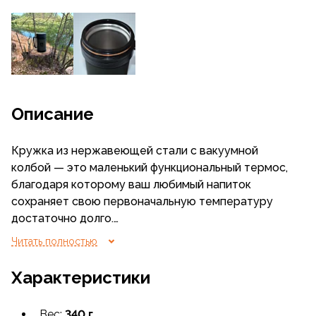
Описание
Кружка из нержавеющей стали с вакуумной
колбой — это маленький функциональный термос,
благодаря которому ваш любимый напиток
сохраняет свою первоначальную температуру
достаточно долго.
Читать полностью
Проводя измерения температуры через 6, 12 и 24
ч, мы получили, соотвественно 59 °С, 40 °С и 26 °С.
Характеристики
(Измерения проводились при средней
температуре окружающей среды 18 °С
Вес:
340 г