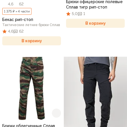
Брюки офицерские полевые
4,6
62
Сплав тигр рип-стоп
1 375 ₽ × 4 части
5,0
1
Бекас рип-стоп
В корзину
Тактические летние брюки Сплав
4,6
62
В корзину
Брюки облегченные Сплав