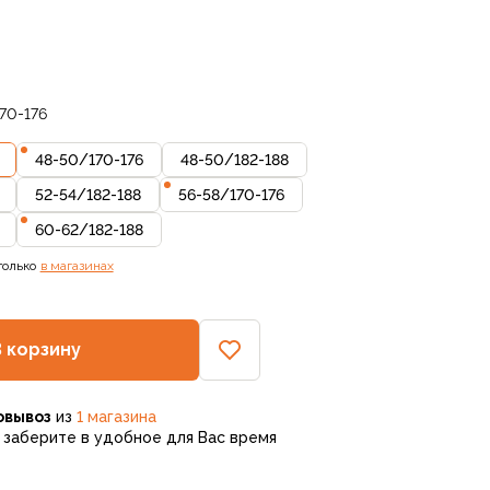
70-176
48-50
/
170-176
48-50
/
182-188
52-54
/
182-188
56-58
/
170-176
60-62
/
182-188
только
в магазинах
В корзину
овывоз
из
1 магазина
заберите в удобное для Вас время