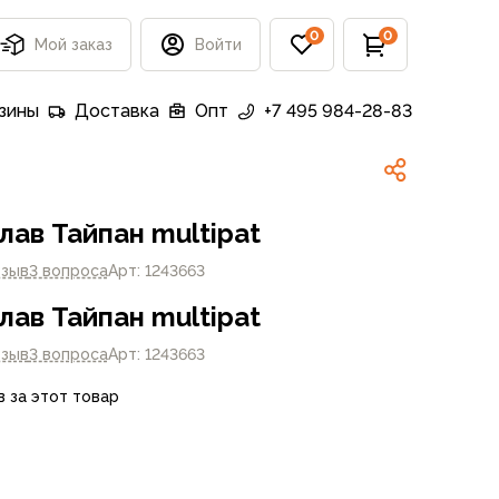
0
0
Мой заказ
Войти
зины
Доставка
Опт
+7 495 984-28-83
лав Тайпан multipat
тзыв
3 вопроса
Арт: 1243663
лав Тайпан multipat
тзыв
3 вопроса
Арт: 1243663
в за этот товар