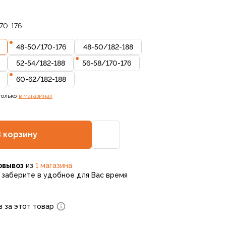
70-176
48-50
/
170-176
48-50
/
182-188
52-54
/
182-188
56-58
/
170-176
60-62
/
182-188
только
в магазинах
В корзину
овывоз
из
1 магазина
заберите в удобное для Вас время
в за этот товар