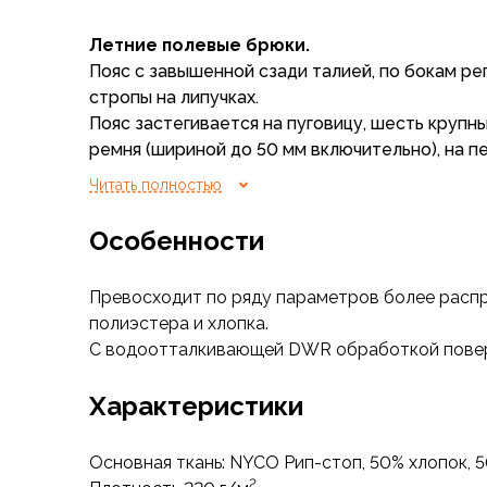
Флисовые куртки
Летние полевые брюки.
Беговые и спортивные
Пояс с завышенной сзади талией, по бокам ре
Пончо и дождевики
стропы на липучках.
Пуховые куртки
Пояс застегивается на пуговицу, шесть крупн
Куртки с синтетическим утеплителем
ремня (шириной до 50 мм включительно), на п
Жилеты
имеются петли для крепления страховочных ш
Брюки
Читать полностью
карабинов и т. п.
Мембранные брюки
Гульфик на молнии.
Брюки софтшелл и ветрозащита
Особенности
Ластовица для свободы движения и защиты о
Брюки с синтетическим утеплителем
внутренней поверхности бедер.
Флисовые брюки
Превосходит по ряду параметров более расп
Область сиденья усилена накладкой из основн
Беговые и спортивные
полиэстера и хлопка.
Врезные задние карманы с клапанами на липуч
Шорты
С водоотталкивающей DWR обработкой пове
Боковые подрезные карманы с открытым вер
Термобелье
накладками для защиты от протирания клипсо
Термофутболки
Характеристики
Артикулированные колени с боковыми вытачк
Термолеггинсы
из основной ткани (установка ударозащитных
Термотрусы
предусмотрена).
Основная ткань: NYCO Рип-стоп, 50% хлопок, 5
Толстовки, худи
2