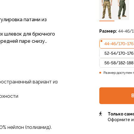
гулировка патами из
Размер:
44-46/1
ых шлевок для брючного
ередней паре снизу
44-46
/
170-176
нуров, ретракторов,
52-54
/
170-176
56-58
/
182-188
т протирания брюк по
Размер доступен 
ространенный вариант из
ой ткани.
ках.
рхности
хом и усиливающими
й складного ножа.
ами, усиливающие накладки
Только сам
 вставок не
Оформите и 
0% нейлон (полиамид).