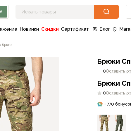
А
ряжение
Новинки
Скидки
Сертификат
Блог
Мага
е брюки
Брюки Сп
0
Оставить о
Брюки Сп
0
Оставить о
+ 770 бонусо