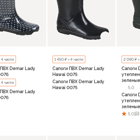
× 4 части
1 450 ₽ × 4 части
2 090 ₽ ×
 ПВХ Demar Lady
Сапоги ПВХ Demar Lady
Сапоги 
0076
Hawai 0075
утеплен
зелены
Сапоги ПВХ Demar Lady
× 4 части
Hawai 0075
5,0
 ПВХ Demar Lady
Сапоги 
0076
утеплен
зелены
5,0
36
37
38
39
40
4
37
38
39
40
41
В корзину