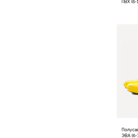
Футболки
ПВХ (6-
Нижнее белье
Обувь
Мужская обувь
Ботинки
36
Утепленные
Неутепленные
Полуботинки
Кроссовки
Трейловые кроссовки
Повседневные кроссовки
Кроссовки треккинговые
Сапоги
Зимние
Демисезонные
Болотные сапоги, забродники
Вкладыши
Сандалии
Полусап
Гамаши, бахилы
ЭВА (6-