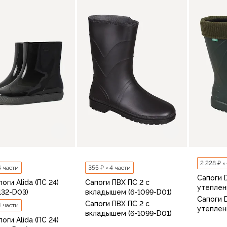
36-37
В корзину
2 228 ₽ ×
4 части
355 ₽ × 4 части
Сапоги 
оги Alida (ПС 24)
Сапоги ПВХ ПС 2 с
утеплен
132-D03)
вкладышем (6-1099-D01)
Сапоги 
Сапоги ПВХ ПС 2 с
4 части
утеплен
вкладышем (6-1099-D01)
оги Alida (ПС 24)