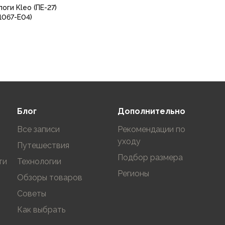
оги Kleo (ПЕ-27)
1067-Е04)
38-39
40-41
37
39
41
В корзину
Блог
Дополнительно
Все записи
Рекомендации по
уходу
Путешествия
Подбор размера
ти
Технологии
Регионы
Обзоры товаров
Советы
Как выбрать