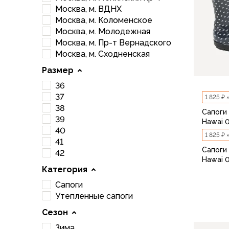
Брюки софтшелл и ветрозащита
Москва, м. ВДНХ
Флисовые брюки
Москва, м. Коломенское
Беговые и спортивные
Москва, м. Молодежная
Шорты
Москва, м. Пр-т Вернадского
Москва, м. Сходненская
Брюки с синтетическим утеплителем
Термобелье
Размер
Термофутболки
36
Термокальсоны
37
1 825 ₽ 
Термотрусы
38
Сапоги
Комбинезоны, изотермики
39
Hawai 
Футболки, лонгсливы
40
1 825 ₽ 
Рубашки
41
Сапоги
Толстовки, худи
42
Hawai 
Нижнее белье
Категория
Спелеокомбинезоны
Сапоги
Женская одежда
Утепленные сапоги
Куртки
Сезон
Мембранные куртки
36
Куртки софтшелл и ветрозащита
Зима