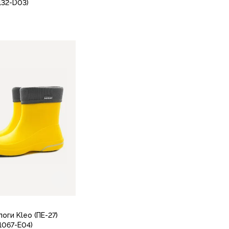
132-D03)
36-37
36
37
38
39
40
4
37
39
40
41
38
В корзину
В корзину
оги Kleo (ПЕ-27)
1067-Е04)