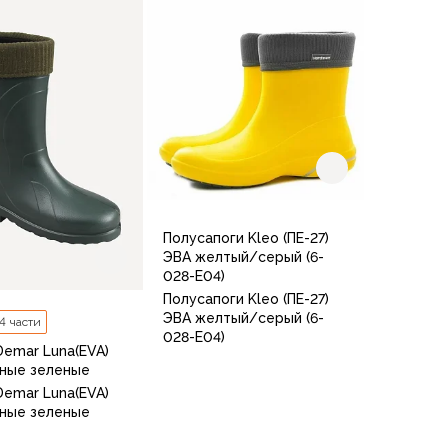
37-38
38-39
39-40
40-41
41-42
39/40
В корзину
В корзину
Полусапоги Kleo (ПЕ-27)
ЭВА желтый/серый (6-
028-Е04)
Полусапоги Kleo (ПЕ-27)
ЭВА желтый/серый (6-
 4 части
028-Е04)
Demar Luna(EVA)
ные зеленые
Demar Luna(EVA)
ные зеленые
38-39
40-41
36-37