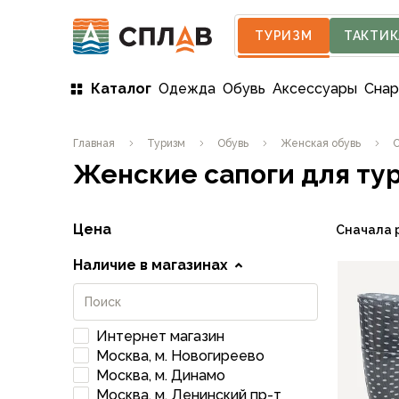
ТУРИЗМ
ТАКТИК
Каталог
Одежда
Обувь
Аксессуары
Сна
Одежда
Главная
Туризм
Обувь
Женская обувь
С
Мужская одежда
Женские сапоги для ту
Куртки
Мембранные куртки
Куртки софтшелл и ветрозащита
Цена
Сначала 
Флисовые куртки
Беговые и спортивные
Наличие в магазинах
Пончо и дождевики
Пуховые куртки
Куртки с синтетическим утеплителем
Интернет магазин
Жилеты
Москва, м. Новогиреево
Брюки
Москва, м. Динамо
Мембранные брюки
Москва, м. Ленинский пр-т