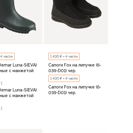
 4 части
1 430 ₽ × 4 части
Demar Luna-S(EVA)
Сапоги Fox на липучке (6-
ные с манжетой
039-D01) чер.
е
1 430 ₽ × 4 части
1
Сапоги Fox на липучке (6-
Demar Luna-S(EVA)
039-D01) чер.
ные с манжетой
е
1
1
36
37
38
39
40