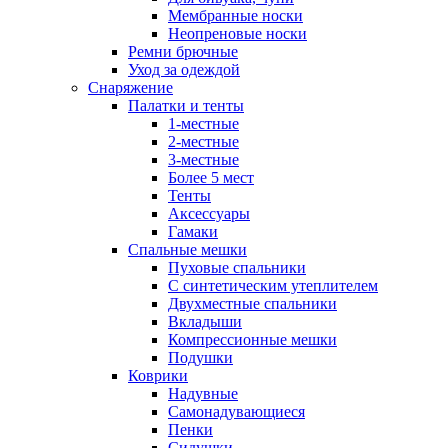
Мембранные носки
Неопреновые носки
Ремни брючные
Уход за одеждой
Снаряжение
Палатки и тенты
1-местные
2-местные
3-местные
Более 5 мест
Тенты
Аксессуары
Гамаки
Спальные мешки
Пуховые спальники
С синтетическим утеплителем
Двухместные спальники
Вкладыши
Компрессионные мешки
Подушки
Коврики
Надувные
Самонадувающиеся
Пенки
Сидушки