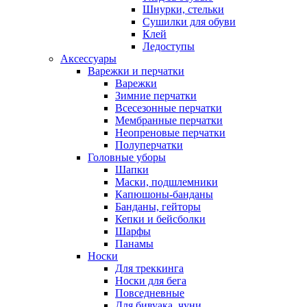
Шнурки, стельки
Сушилки для обуви
Клей
Ледоступы
Аксессуары
Варежки и перчатки
Варежки
Зимние перчатки
Всесезонные перчатки
Мембранные перчатки
Неопреновые перчатки
Полуперчатки
Головные уборы
Шапки
Маски, подшлемники
Капюшоны-банданы
Банданы, гейторы
Кепки и бейсболки
Шарфы
Панамы
Носки
Для треккинга
Носки для бега
Повседневные
Для бивуака, чуни