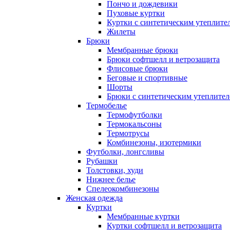
Пончо и дождевики
Пуховые куртки
Куртки с синтетическим утеплите
Жилеты
Брюки
Мембранные брюки
Брюки софтшелл и ветрозащита
Флисовые брюки
Беговые и спортивные
Шорты
Брюки с синтетическим утеплите
Термобелье
Термофутболки
Термокальсоны
Термотрусы
Комбинезоны, изотермики
Футболки, лонгсливы
Рубашки
Толстовки, худи
Нижнее белье
Спелеокомбинезоны
Женская одежда
Куртки
Мембранные куртки
Куртки софтшелл и ветрозащита