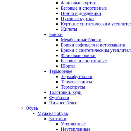
Флисовые куртки
Беговые и спортивные
Пончо и дождевики
Пуховые куртки
Куртки с синтетическим утеплите
Жилеты
Брюки
Мембранные брюки
Брюки софтшелл и ветрозащита
Брюки с синтетическим утеплите
Флисовые брюки
Беговые и спортивные
Шорты
Термобелье
Термофутболки
Термолеггинсы
Термотрусы
Толстовки, худи
Футболки
Нижнее белье
Обувь
Мужская обувь
Ботинки
Утепленные
Неутепленные