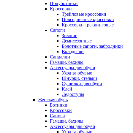
Полуботинки
Кроссовки
Трейловые кроссовки
Повседневные кроссовки
Кроссовки треккинговые
Сапоги
Зимние
Демисезонные
Болотные сапоги, забродники
Вкладыши
Сандалии
Гамаши, бахилы
Аксессуары для обуви
Уход за обувью
Шнурки, стельки
Сушилки для обуви
Клей
Ледоступы
Женская обувь
Ботинки
Кроссовки
Сапоги
Гамаши, бахилы
Аксессуары для обуви
Уход за обувью