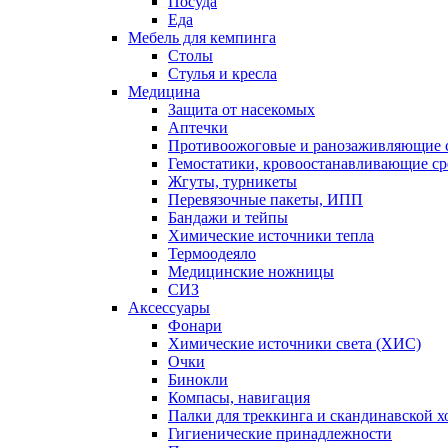
Посуда
Еда
Мебель для кемпинга
Столы
Стулья и кресла
Медицина
Защита от насекомых
Аптечки
Противоожоговые и ранозаживляющие с
Гемостатики, кровоостанавливающие ср
Жгуты, турникеты
Перевязочные пакеты, ИПП
Бандажи и тейпы
Химические источники тепла
Термоодеяло
Медицинские ножницы
СИЗ
Аксессуары
Фонари
Химические источники света (ХИС)
Очки
Бинокли
Компасы, навигация
Палки для треккинга и скандинавской 
Гигиенические принадлежности