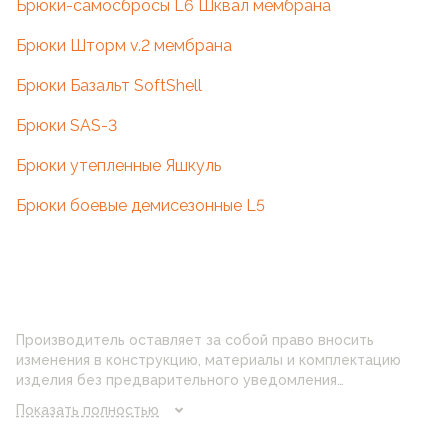
Брюки-самосбросы L6 Шквал мембрана
Брюки Шторм v.2 мембрана
Брюки Базальт SoftShell
Брюки SAS-3
Брюки утепленные Яшкуль
Брюки боевые демисезонные L5
Производитель оставляет за собой право вносить
изменения в конструкцию, материалы и комплектацию
изделия без предварительного уведомления
потребителя. Цвет изделия на фотографии может
Показать полностью
отличаться от реального цвета товара, что связано с
искажением цветопередачи монитора, настройками