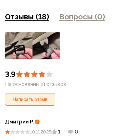
фотоаппаратуры и прочими факторами. Цены указанные
на сайте могут отличаться от цен в розничных
Отзывы (18)
Вопросы (0)
магазинах
3.9
На основании 18 отзывов
Написать отзыв
Дмитрий Р.
1
0
10.11.2025