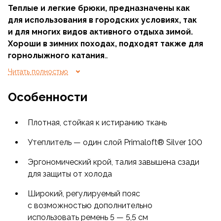
Теплые и легкие брюки, предназначены как
для использования в городских условиях, так
и для многих видов активного отдыха зимой.
Хороши в зимних походах, подходят также для
горнолыжного катания
Читать полностью
Горы, леса, снежные равнины истомились
от ожидания — прощаясь, мы обещали
Особенности
им вернуться. Канты лыж уже наточены, собаки
запутывают постромки нарт и буера хлопают
Плотная, стойкая к истиранию ткань
парусами. Мы скоро встретимся и распишем
загрунтованные снегом холсты своими следами.
Утеплитель — один слой Primaloft® Silver 100
И пусть снегопад не прекращается!
Эргономический крой, талия завышена сзади
В теплых прочных износостойких брюках
для защиты от холода
Highlander приятно путешествовать, заниматься
Широкий, регулируемый пояс
спортом, гулять или играть в снежки с ребенком.
с возможностью дополнительно
использовать ремень 5 — 5,5 см