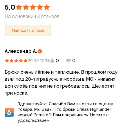
кармана на молнии. Убедительная просьба
5,0
уточнять конструктивные детали при покупке или
На основании 3 отзывов
заказе через
интернет-магазин
Компании
«СПЛАВ»
Написать отзыв
Александр А.
0
0
29.09.2024
Брюки очень лёгкие и теплющие. В прошлом году
взял под 20-тиградусные морозы в МО - никаких
доп слоёв под них не потребовалось. Шелестят
при носке.
Здравствуйте! Спасибо Вам за отзыв и оценку
товара. Мы рады, что брюки Сплав Highlander
черный Primaloft Вам понравились. Носите с
удовольствием.