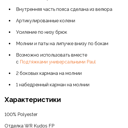
Утепленные брюки
изготовлены из плотной
Polyester-овой
ткани, благодаря чему они легкие,
Внутренняя часть пояса сделана из велюра
прочные и износостойкие (Стойкость к истиранию:
5000 циклов).
Артикулированные колени
Усиление по низу брюк
Сдерживая ветер, они мягко согревают, благодаря
высокотехнологичному теплому и легкому
Молнии и паты на липучке внизу по бокам
2
утеплителю Primaloft® Sport (100 г/м
).
Возможно использовать вместе
Длинноволокнистый Primaloft® Silver, слегка
с
Подтяжками универсальными Paul
уступая пуху по термическим характеристикам,
2 боковых кармана на молнии
лучше большинства утеплителей возвращает
свой объем после многоразовой стирки и сушки.
1 набедренный карман на молнии
Кроме того, он обладает водоотталкивающими
и «дышащими» свойствами, быстро сохнет
Характеристики
и согревает даже в намокшем состоянии. Все эти
качества позволяют использовать одежду с этим
100% Polyester
утеплителем там, где пух не работает, то есть
в местах с повышенной влажностью.
Отделка WR Kudos FP