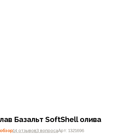
ав Базальт SoftShell олива
обзор
14 отзывов
3 вопроса
Арт: 1321696