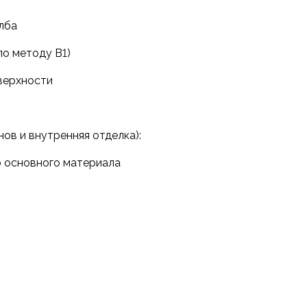
лба
(по методу B1)
верхности
ов и внутренняя отделка):
ю основного материала