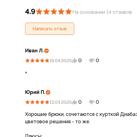
Компрессионные мешки
4.9
Подушки
На основании 14 отзывов
Коврики
Надувные
Написать отзыв
Самонадувающиеся
Пенки
Сидушки
Иван Л.
Аксессуары
0
0
19.04.2025
Рюкзаки
Экспедиционные
+
Треккинговые
Легкоходные
Городские
Юрий П.
Питьевые системы
0
0
13.03.2025
Аксессуары
Сумки, кейсы и гермоупаковка
Хорошие брюки, сочетаются с курткой Диабаз
Сумки, баулы
цветовое решения - то же.
Несессеры, кошельки
Гермоупаковка
Плюсы: