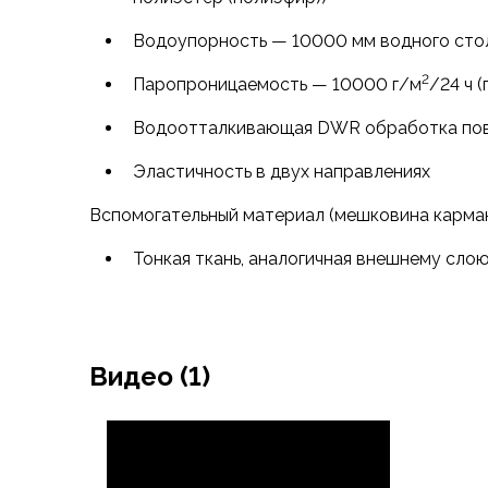
Варежки
Водоупорность — 10000 мм водного сто
Зимние перчатки
Всесезонные перчатки
2
Паропроницаемость — 10000 г/м
/24 ч 
Мембранные перчатки
Неопреновые перчатки
Водоотталкивающая DWR обработка по
Полуперчатки
Эластичность в двух направлениях
Головные уборы
Шапки
Вспомогательный материал (мешковина карман
Маски, подшлемники
Капюшоны-банданы
Тонкая ткань, аналогичная внешнему сло
Банданы, гейторы
Кепки и бейсболки
Шарфы
Панамы
Видео (1)
Носки
Для треккинга
Носки для бега
Повседневные