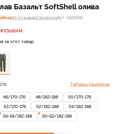
ав Базальт SoftShell олива
обзор
14 отзывов
3 вопроса
Арт: 1321696
и
ов за этот товар
176
Таблица размеров
48
/
170-176
48
/
182-188
50
/
170-176
52
/
170-176
52
/
182-188
54
/
182-188
56-58
/
182-188
60-62
/
182-188