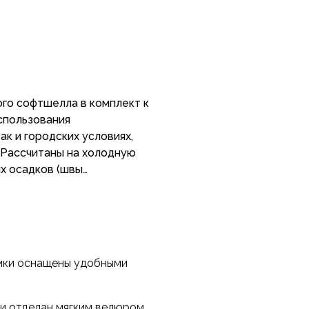
го софтшелла в комплект к
спользования
к и городских условиях,
. Рассчитаны на холодную
их осадков (швы
можно отличие тона ткани
т учесть при приобретении
кта через
мки оснащены удобными
тарий о необходимости
ки отделан мягким велюром.