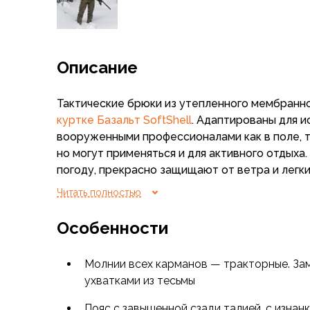
Флисовые куртки
Беговые и спортивные
Пончо и дождевики
Пуховые куртки
Описание
Куртки с синтетическим утеплителем
Жилеты
Тактические брюки из утепленного мембранно
Брюки
куртке Базальт SoftShell
. Адаптированы для и
Мембранные брюки
вооруженными профессионалами как в поле, та
Брюки софтшелл и ветрозащита
но могут применяться и для активного отдыха
Брюки с синтетическим утеплителем
погоду, прекрасно защищают от ветра и легк
Флисовые брюки
не проклеены)
Читать полностью
Беговые и спортивные
Шорты
Внимание!
В расцветках МОХ и MULTIPAT воз
Особенности
Термобелье
в зависимости от партии изделий, что следуе
Термофутболки
комплекта Куртка + Брюки. При заказе компле
Термолеггинсы
Молнии всех карманов — тракторные. За
интернет-магазин
просьба оставлять коммен
Термотрусы
ухватками из тесьмы
проверки оттенков.
Толстовки, худи
Пояс с завышенной сзади талией, с изнан