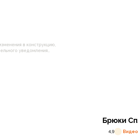
изменения в конструкцию,
 настройками
нные на сайте могут
Брюки Спл
4,9
Видео