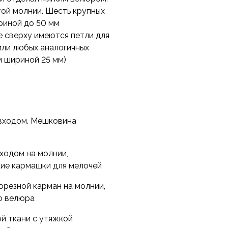
итой молнии. Шесть крупных
риной до 50 мм
е сверху имеются петли для
ли любых аналогичных
м шириной 25 мм)
 входом. Мешковина
ходом на молнии,
кие кармашки для мелочей
орезной карман на молнии,
о велюра
й ткани с утяжкой