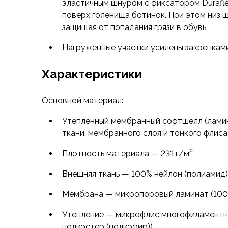
эластичным шнуром с фиксатором Durafl
Аксессуары для обуви
поверх голенища ботинок. При этом низ 
Уход за обувью
защищая от попадания грязи в обувь
Шнурки, стельки
Сушилки для обуви
Нагруженные участки усилены закрепками
Клей
Ледоступы
Характеристики
Женская обувь
Ботинки
Основной материал:
Кроссовки
Сапоги
Утепленный мембранный софтшелл (лами
Гамаши, бахилы
ткани, мембранного слоя и тонкого флиса
Аксессуары для обуви
Уход за обувью
2
Плотность материала — 231 г/м
Шнурки, стельки
Внешняя ткань — 100% нейлон (полиамид)
Сушилки для обуви
Клей
Мембрана — микропоровый ламинат (100
Ледоступы
Аксессуары
Утепление — микрофлис многофиламентн
Варежки и перчатки
полиэстер (полиэфир))