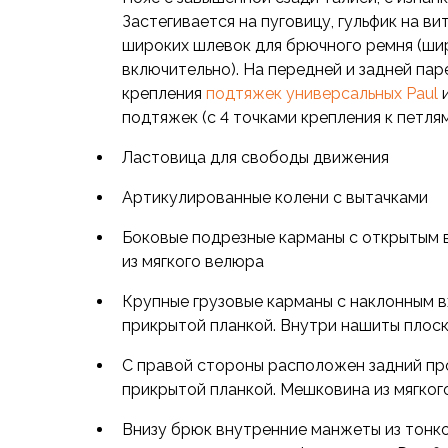
Футболки
Застегивается на пуговицу, гульфик на в
Нижнее белье
широких шлевок для брючного ремня (ши
Обувь
включительно). На передней и задней пар
Мужская обувь
крепления
подтяжек универсальных Paul
и
Ботинки
подтяжек (с 4 точками крепления к петля
Утепленные
Неутепленные
Ластовица для свободы движения
Полуботинки
Кроссовки
Артикулированные колени с вытачками
Трейловые кроссовки
Боковые подрезные карманы с открытым
Повседневные кроссовки
из мягкого велюра
Кроссовки треккинговые
Сапоги
Крупные грузовые карманы с наклонным в
Зимние
прикрытой планкой. Внутри нашиты плос
Демисезонные
Болотные сапоги, забродники
С правой стороны расположен задний пр
Вкладыши
прикрытой планкой. Мешковина из мягког
Сандалии
Внизу брюк внутренние манжеты из тонко
Гамаши, бахилы