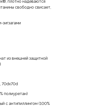
ex®, плотно надеваются
штанины свободно свисает,
-зигзагами
нат из внешней защитной
)
, 70dx70d
% полиуретан)
ый с антипиллингом (100%