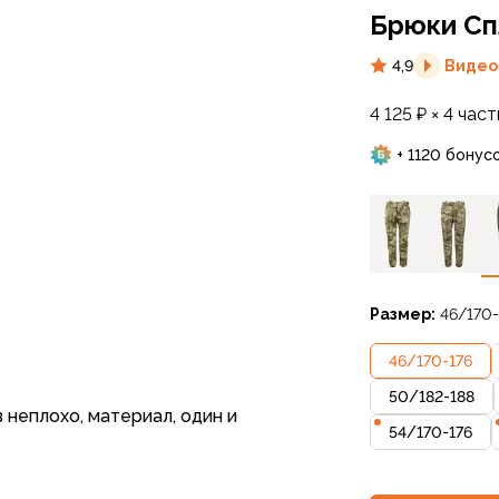
Брюки Спл
4,9
Видео
4 125 ₽ × 4 част
+ 1120 бонус
Размер:
46/170-
46
/
170-176
50
/
182-188
 неплохо, материал, один и
54
/
170-176