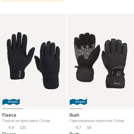
ВИДЕО
ВИДЕО
Fleece
Rush
Перчатки флисовые Сплав
Горнолыжные перчатки Сплав
4,9
121
4,7
18