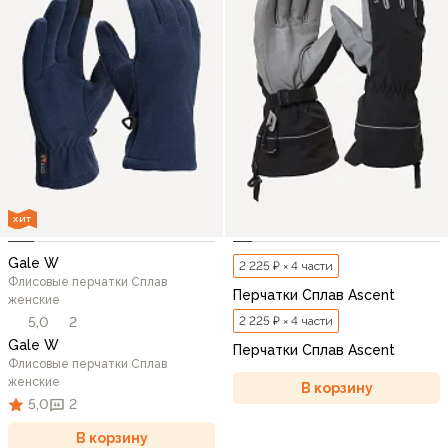
ХИТ
Gale W
2 225 ₽ × 4 части
Флисовые перчатки Сплав
Перчатки Сплав Ascent
женские
5,0
2
2 225 ₽ × 4 части
Gale W
Перчатки Сплав Ascent
Флисовые перчатки Сплав
женские
В корзину
5,0
2
В корзину