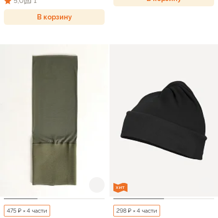
5,0
1
В корзину
ХИТ
475 ₽ × 4 части
298 ₽ × 4 части