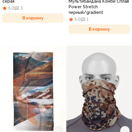
серая
Мультибандана Комби Сплав
Power Stretch
5,0
3
черный/gradient
В корзину
5,0
1
В корзину