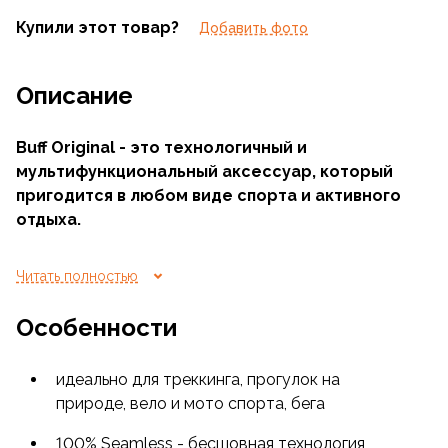
Купили этот товар?
Добавить фото
Описание
Buff Original - это технологичный и
мультифункциональный аксессуар, который
пригодится в любом виде спорта и активного
отдыха.
Изготовлен из очень эластичной ткани, отлично
Читать полностью
впитывающей и испаряющей влагу, материал
быстро сохнет и, кроме того, обладает высокой
Особенности
защитой от ультрафиолетовых лучей.
идеально для треккинга, прогулок на
Buff Original можно носить в 13 различных
природе, вело и мото спорта, бега
вариантах: как классическую бандану-гейтер,
повязку на голову, легкую шапочку, напульсник и
100% Seamless - бесшовная технология