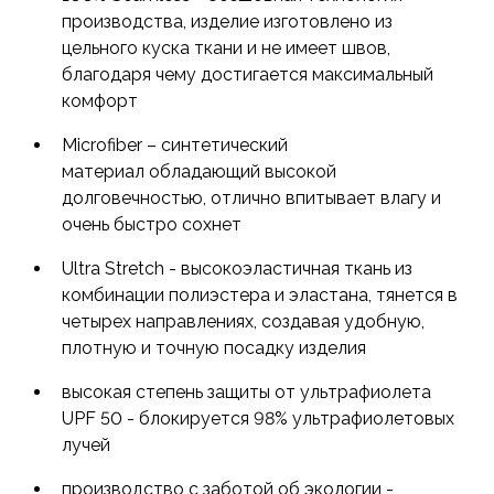
пр. Со всеми вариантами можно ознакомиться в
производства, изделие изготовлено из
доступной схеме на упаковке.
цельного куска ткани и не имеет швов,
благодаря чему достигается максимальный
Модель рассчитана на прохладную погоду и
комфорт
может использоваться круглый год.
Microfiber – синтетический
материал обладающий высокой
долговечностью, отлично впитывает влагу и
очень быстро сохнет
Ultra Stretch - высокоэластичная ткань из
комбинации полиэстера и эластана, тянется в
четырех направлениях, создавая удобную,
плотную и точную посадку изделия
высокая степень защиты от ультрафиолета
UPF 50 - блокируется 98% ультрафиолетовых
лучей
производство с заботой об экологии -