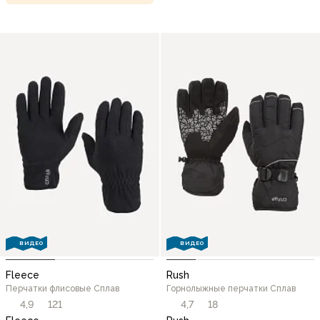
ВИДЕО
ВИДЕО
Fleece
Rush
Перчатки флисовые Сплав
Горнолыжные перчатки Сплав
4,9
121
4,7
18