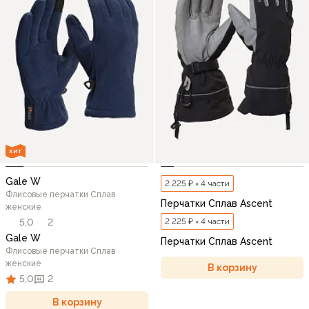
ХИТ
Gale W
2 225 ₽ × 4 части
Флисовые перчатки Сплав
Перчатки Сплав Ascent
женские
5,0
2
2 225 ₽ × 4 части
Gale W
Перчатки Сплав Ascent
Флисовые перчатки Сплав
женские
В корзину
5,0
2
В корзину