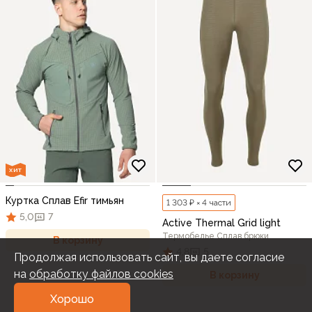
ХИТ
Куртка Сплав Efir тимьян
1 303 ₽ × 4 части
5,0
7
Active Thermal Grid light
Термобелье Сплав брюки
В корзину
4,8
5
Продолжая использовать сайт, вы даете согласие
на
обработку файлов cookies
В корзину
Хорошо