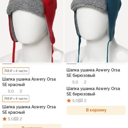
Шапка ушанка Aswery Orsa
748 ₽ × 4 части
SE бирюзовый
Шапка ушанка Aswery Orsa
5,0
2
SE красный
Шапка ушанка Aswery Orsa
5,0
2
SE бирюзовый
748 ₽ × 4 части
5,0
2
Шапка ушанка Aswery Orsa
В корзину
SE красный
5,0
2