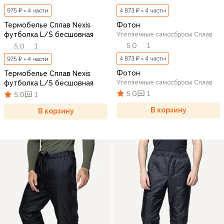
975 ₽ × 4 части
4 873 ₽ × 4 части
Термобелье Сплав Nexis
Фотон
футболка L/S бесшовная
Утепленные самосбросы Сплав
5,0
1
5,0
1
4 873 ₽ × 4 части
975 ₽ × 4 части
Фотон
Термобелье Сплав Nexis
футболка L/S бесшовная
Утепленные самосбросы Сплав
5,0
1
5,0
1
В корзину
В корзину