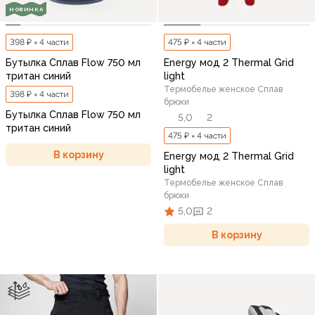
НОВИНКА
398 ₽ × 4 части
475 ₽ × 4 части
Бутылка Сплав Flow 750 мл
Energy мод 2 Thermal Grid
тритан синий
light
Термобелье женское Сплав
398 ₽ × 4 части
брюки
Бутылка Сплав Flow 750 мл
5,0
2
тритан синий
475 ₽ × 4 части
В корзину
Energy мод 2 Thermal Grid
light
Термобелье женское Сплав
брюки
5,0
2
В корзину