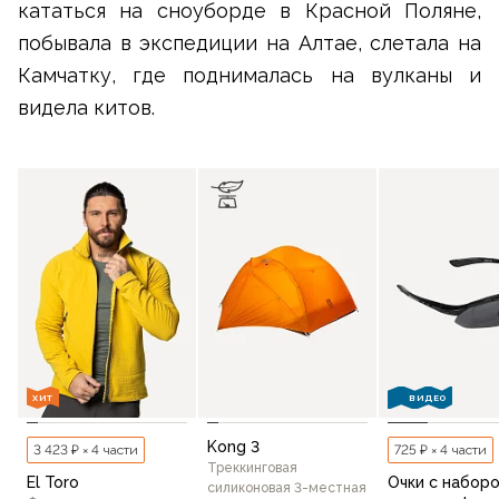
кататься на сноуборде в Красной Поляне,
побывала в экспедиции на Алтае, слетала на
Камчатку, где поднималась на вулканы и
видела китов.
ХИТ
ВИДЕО
Kong 3
3 423 ₽ × 4 части
725 ₽ × 4 части
Треккинговая
El Toro
Очки с набор
силиконовая 3-местная