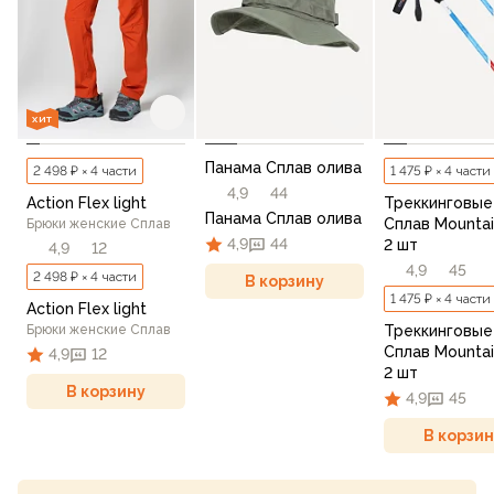
ХИТ
Панама Сплав олива
2 498 ₽ × 4 части
1 475 ₽ × 4 части
4,9
44
Action Flex light
Треккинговые
Панама Сплав олива
Сплав Mountai
Брюки женские Сплав
4,9
44
2 шт
4,9
12
4,9
45
2 498 ₽ × 4 части
В корзину
1 475 ₽ × 4 части
Action Flex light
Брюки женские Сплав
Треккинговые
Сплав Mountai
4,9
12
2 шт
В корзину
4,9
45
В корзин