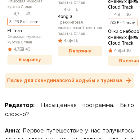
сменных филь
Флисовая мужская
палатка Сплав
куртка Сплав
Cloud Track
4,6
5
4,7
43
4,9
16
Kong 3
3 423 ₽ × 4 части
Треккинговая
725 ₽ × 4 части
силиконовая 3-местная
El Toro
Очки с набор
палатка Сплав
Флисовая мужская
сменных филь
4,6
5
куртка Сплав
Cloud Track
4,7
43
4,9
16
В корзину
В корзину
В корзин
Палки для скандинавской ходьбы и туризма
Редактор:
Насыщенная программа. Было
сложно?
Анна:
Первое путешествие у нас получилось