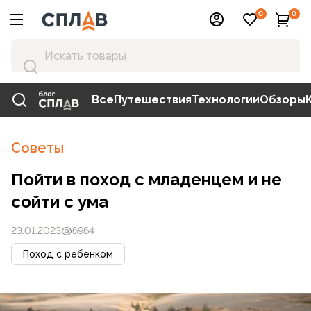
0
0
Все
Путешествия
Технологии
Обзоры
Советы
Пойти в поход с младенцем и не
сойти с ума
23.01.2023
6964
Поход с ребенком