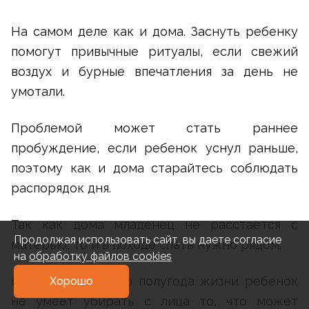
На самом деле как и дома. Заснуть ребенку
помогут привычные ритуалы, если свежий
воздух и бурные впечатления за день не
умотали.
Проблемой может стать раннее
пробуждение, если ребенок уснул раньше,
поэтому как и дома старайтесь соблюдать
распорядок дня.
Так как дома младенец не расстается с
Продолжая использовать сайт, вы даете согласие
матерью, то и в походе спать нужно рядом.
на
обработку файлов cookies
В течение первого полугода жизни ребенок
Хорошо
не умеет убирать с лица то, что может