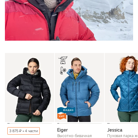
ВИДЕО
ХИТ
Eiger
Jessica
3 875 ₽ × 4 части
Высотно-бивачная
Пуховая парка ж