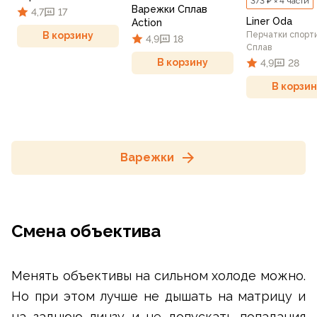
373 ₽ × 4 части
Варежки Сплав
4,7
17
Liner Oda
Action
Перчатки спорт
В корзину
4,9
18
Сплав
В корзину
4,9
28
В корзин
Варежки
Смена объектива
Менять объективы на сильном холоде можно.
Но при этом лучше не дышать на матрицу и
на заднюю линзу и не допускать попадания