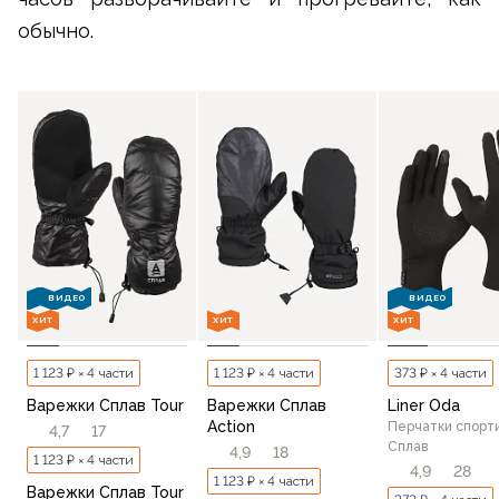
обычно.
ВИДЕО
ВИДЕО
ХИТ
ХИТ
ХИТ
1 123 ₽ × 4 части
1 123 ₽ × 4 части
373 ₽ × 4 части
Варежки Сплав Tour
Варежки Сплав
Liner Oda
Action
Перчатки спорт
4,7
17
Сплав
4,9
18
1 123 ₽ × 4 части
4,9
28
1 123 ₽ × 4 части
Варежки Сплав Tour