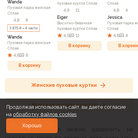
Wanda
пуховая куртка Сплав
Сплав
Пуховая парка женская
4,9
11
4,8
4
Сплав
Eiger
Jessica
4,8
8
Высотно-бивачная
Пуховая парка ж
3 875 ₽ × 4 части
пуховая куртка Сплав
Сплав
4,9
11
4,8
4
Wanda
Пуховая парка женская
В корзину
В корзин
Сплав
4,8
8
В корзину
Женские пуховые куртки
Мужские пуховые куртки
Продолжая использовать сайт, вы даете согласие
на
обработку файлов cookies
Хорошо
Флисовые изделия можно разделить на