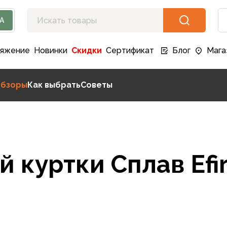
А
ряжение
Новинки
Скидки
Сертификат
Блог
Мага
бзоры
Как выбрать
Советы
 куртки Сплав Efi