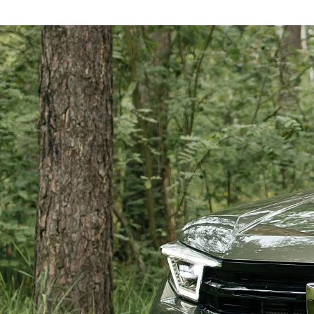
Брюки софтшелл и ветрозащита
Флисовые брюки
Беговые и спортивные
Шорты
Брюки с синтетическим утеплителем
Термобелье
Термофутболки
Термокальсоны
Термотрусы
Комбинезоны, изотермики
Футболки, лонгсливы
Рубашки
Толстовки, худи
Нижнее белье
Спелеокомбинезоны
Женская одежда
Куртки
Мембранные куртки
Куртки софтшелл и ветрозащита