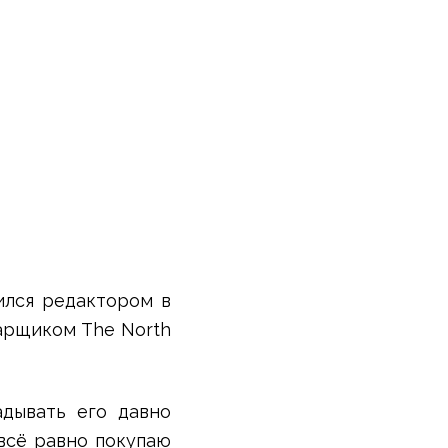
ился редактором в
иарщиком The North
адывать его давно
 всё равно покупаю