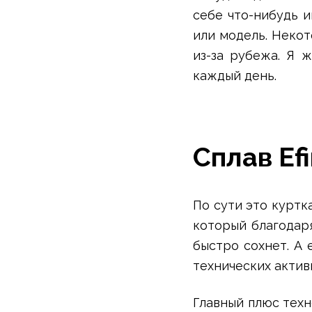
Варежки
себе что-нибудь 
Зимние перчатки
или модель. Некот
Всесезонные перчатки
из-за рубежа. Я 
Мембранные перчатки
каждый день.
Неопреновые перчатки
Полуперчатки
Головные уборы
Шапки
Маски, подшлемники
Сплав Efi
Капюшоны-банданы
Банданы, гейторы
Кепки и бейсболки
По сути это куртка
Шарфы
который благодар
Панамы
быстро сохнет. А 
Носки
Для треккинга
технических актив
Носки для бега
Повседневные
Главный плюс техн