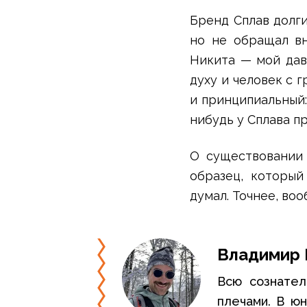
Футболки
Нижнее белье
Бренд Сплав долги
Обувь
но не обращал вн
Мужская обувь
Никита — мой дав
Ботинки
духу и человек с 
Утепленные
и принципиальный:
Неутепленные
Полуботинки
нибудь у Сплава п
Кроссовки
Трейловые кроссовки
О существовании 
Повседневные кроссовки
образец, который
Кроссовки треккинговые
думал. Точнее, во
Сапоги
Зимние
Демисезонные
Болотные сапоги, забродники
Владимир
Вкладыши
Всю сознател
Сандалии
Гамаши, бахилы
плечами. В ю