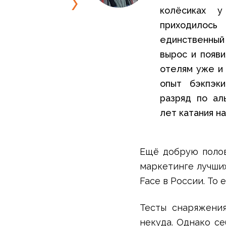
Аксессуары для обуви
колёсиках 
Уход за обувью
приходилось
Шнурки, стельки
единственный
Сушилки для обуви
вырос и появи
Клей
Ледоступы
отелям уже и 
Женская обувь
опыт бэкпэки
Ботинки
разряд по аль
Кроссовки
лет катания на
Сапоги
Гамаши, бахилы
Аксессуары для обуви
Уход за обувью
Ещё добрую полов
Шнурки, стельки
маркетинге лучших
Сушилки для обуви
Face в России. То
Клей
Ледоступы
Тесты снаряжения
Аксессуары
некуда. Однако се
Варежки и перчатки