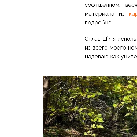
Для бивуака, чуни
софтшеллом: вес
Мембранные носки
материала из
ка
Неопреновые носки
подробно.
Ремни брючные
Уход за одеждой
Снаряжение
Сплав Efir я испо
Палатки и тенты
из всего моего не
1-местные
надеваю как униве
2-местные
3-местные
Более 5 мест
Тенты
Аксессуары
Гамаки
Спальные мешки
Пуховые спальники
С синтетическим утеплителем
Двухместные спальники
Вкладыши