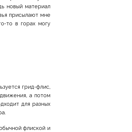
дь новый материал
узья присылают мне
о-то в горах могу
льзуется грид-флис,
движения, а потом
одходит для разных
а.
 обычной флиской и