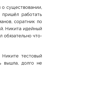
л о существовании,
е пришёл работать
анов, соратник по
ий. Никита идейный
л обязательно что-
а Никите тестовый
ь вышла, долго не