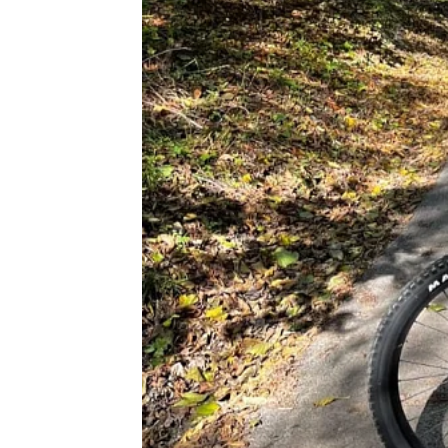
Компрессионные мешки
Подушки
Коврики
Надувные
Самонадувающиеся
Пенки
Сидушки
Аксессуары
Рюкзаки
Экспедиционные
Треккинговые
Легкоходные
Городские
Питьевые системы
Аксессуары
Сумки, кейсы и гермоупаковка
Сумки, баулы
Несессеры, кошельки
Гермоупаковка