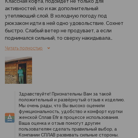
Классная кофта, подойдёт не только для
активностей, но и как дополнительный
утепляющий слой. В холодную погоду под
рюкзаком идти в ней одно удовольствие. Сохнет
быстро. Слабый ветер не продувает, а если
поднимался сильный, то сверху накидывала
мембранку.
Читать полностью
На ощупь очень приятная ткань. Нравятся
кармашки и фурнитура — всё аккуратно сделано и
удобно в использовании. Карман на рукаве,
честно говоря, пока ни разу не пригодился, но еще
не вечер. Капюшон классный, удобно сидит и
плотно прилегает, для такой кофты отличное
Здравствуйте! Признательны Вам за такой
решение.
положительный и развёрнутый отзыв к изделию.
Из субъективных плюсов – у кофты небольшой
Мы очень рады, что Вы высоко оценили
упаковочный размер. Для меня это прям важно,
функциональность, удобство и комфорт куртки
женской Сплав Efir в процессе использования.
потому что много путешествую. Ну и цвет – моё
Ваша оценка и отзыв помогут другим
почтение. Как только увидела, сразу поняла: надо
пользователям сделать правильный выбор, а
брать. Заказывала онлайн по таблице размеров,
Компании СПЛАВ развивать сильные стороны.