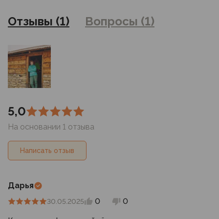
фотоаппаратуры и прочими факторами. Цены указанные
на сайте могут отличаться от цен в розничных
Отзывы (1)
Вопросы (1)
магазинах
5,0
На основании 1 отзыва
Написать отзыв
Дарья
0
0
30.05.2025