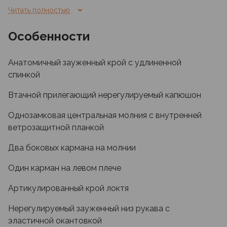
Читать полностью
Куртка относится к “active insulation”, оно же
активное утепление или утепление для активного
Особенности
передвижения. Куртка рассчитана на активности -
ходьба, лазание, ски-тур, велотуризм, походы,
Анатомичный зауженный крой с удлиненной
спидхайкинг, лыжный туризм и тд.
спинкой
Являются частью многослойной туристической
системы одежды.
Втачной прилегающий нерегулируемый капюшон
Материал изготовления сделан по технологии
Однозамковая центральная молния с внутренней
double weave - наружная сторона имеет плотную
ветрозащитной планкой
поверхность и дополнительно обработана DWR-
Два боковых кармана на молнии
покрытием, а внутренняя сторона имеет
ворсовый грид-флис слой. Грид-флис работает
Один карман на левом плече
как эффективный утеплитель, а наружная сторона
сопротивляется ветру.
Артикулированный крой локтя
Нерегулируемый зауженный низ рукава с
эластичной окантовкой