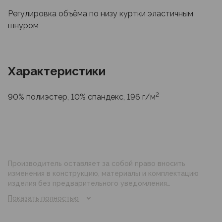
Регулировка объёма по низу куртки эластичным
шнуром
Характеристики
2
90% полиэстер, 10% спандекс, 196 г/м
Производитель оставляет за собой право вносить
изменения в конструкцию, материалы и комплектацию
изделия без предварительного уведомления
потребителя. Цвет изделия на фотографии может
Показать полностью
отличаться от реального цвета товара, что связано с
искажением цветопередачи монитора, настройками