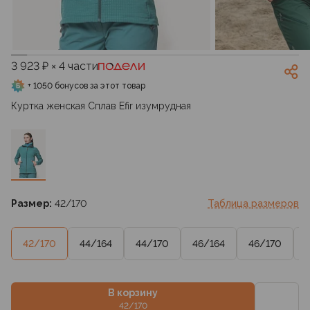
3 923 ₽ × 4 части
+ 1050 бонусов за этот товар
Куртка женская Сплав Efir изумрудная
Размер:
42/170
Таблица размеров
42/170
44/164
44/170
46/164
46/170
В корзину
42/170