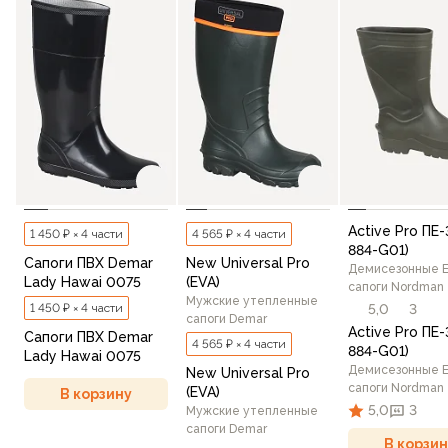
Active Pro ПЕ-
1 450 ₽ × 4 части
4 565 ₽ × 4 части
884-G01)
Сапоги ПВХ Demar
New Universal Pro
Демисезонные 
Lady Hawai 0075
(EVA)
сапоги Nordman
Мужские утепленные
1 450 ₽ × 4 части
5,0
3
сапоги Demar
Active Pro ПЕ-
Сапоги ПВХ Demar
4 565 ₽ × 4 части
884-G01)
Lady Hawai 0075
Демисезонные 
New Universal Pro
сапоги Nordman
(EVA)
В корзину
5,0
3
Мужские утепленные
сапоги Demar
В корзин