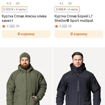
4,3
34
4,1
35
5 500 ₽ × 4 части
6 998 ₽ × 4 части
Куртка Сплав Аляска олива
Куртка Сплав Борей L7
каматт
Shelter® Sport multipat
4,3
34
4,1
35
В корзину
В корзину