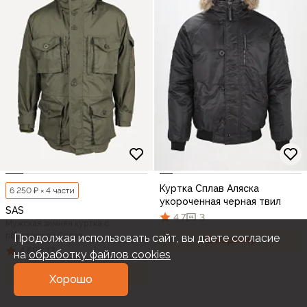
Куртка Сплав Аляска
6 250 ₽ × 4 части
укороченная черная твил
SAS
4,7
3
Мужская зимняя куртка с
подстежкой Сплав
Продолжая использовать сайт, вы даете согласие
В корзину
4,6
17
на
обработку файлов cookies
В корзину
Хорошо