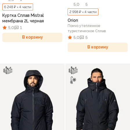
5,0
5
6 248 ₽ × 4 части
2 998 ₽ × 4 части
Куртка Сплав Mistral
Orion
мембрана 2L черная
Пончо утепленное
5,0
1
туристическое Сплав
В корзину
5,0
5
В корзину