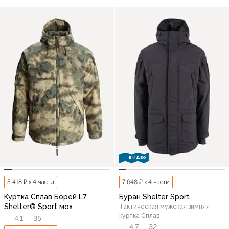
ВИДЕО
5 418 ₽ × 4 части
7 648 ₽ × 4 части
Куртка Сплав Борей L7
Буран Shelter Sport
Shelter® Sport мох
Тактическая мужская зимняя
куртка Сплав
4,1
35
4,7
32