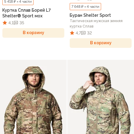
5 418 ₽ × 4 части
7 648 ₽ × 4 части
Куртка Сплав Борей L7
Буран Shelter Sport
Shelter® Sport мох
Тактическая мужская зимняя
4,1
35
куртка Сплав
В корзину
4,7
32
В корзину