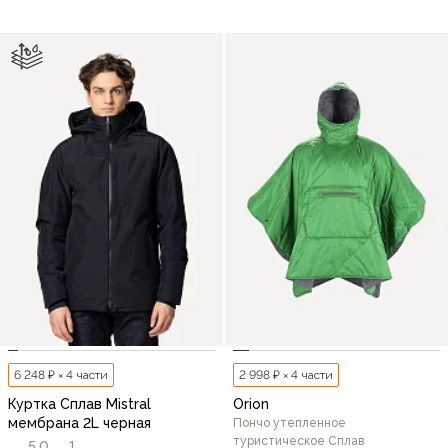
6 248 ₽ × 4 части
2 998 ₽ × 4 части
Куртка Сплав Mistral
Orion
мембрана 2L черная
Пончо утепленное
туристическое Сплав
5,0
1