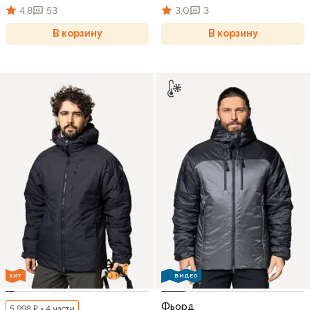
4,8
53
3,0
3
В корзину
В корзину
ХИТ
ВИДЕО
Фьорд
5 998 ₽ × 4 части