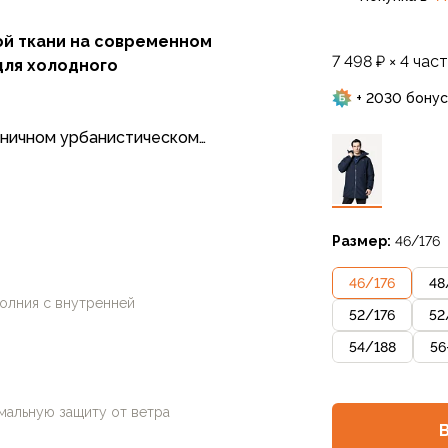
ой ткани на современном
7 498 ₽ × 4 час
для холодного
+ 2030 бонус
оничном урбанистическом
ля холодного дождливого
ании с герметизацией швов
от холодного ветра и не
негом, а современный
Размер:
46/176
микроволокон с
т тепло даже в условиях
46
/
176
48
олния с внутренней
52
/
176
52
54
/
188
56
альную защиту от ветра