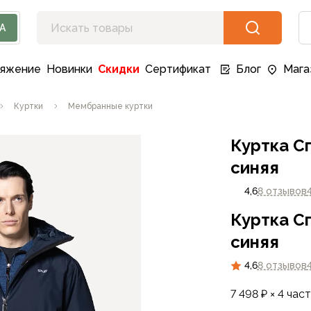
А
ряжение
Новинки
Скидки
Сертификат
Блог
Мага
Куртки
Мембранные куртки
Куртка С
синяя
4,6
8 отзывов
Куртка С
синяя
4,6
8 отзывов
7 498 ₽ × 4 час