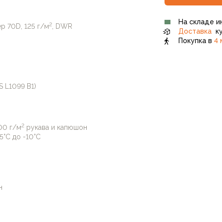
На складе и
2
р 70D, 125 г/м
, DWR
Доставка
ку
Покупка в
4 
IS L1099 B1)
2
00 г/м
рукава и капюшон
5°C до -10°C
н