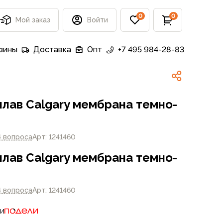
0
0
Мой заказ
Войти
зины
Доставка
Опт
+7 495 984-28-83
плав Calgary мембрана темно-
4 вопроса
Арт: 1241460
плав Calgary мембрана темно-
4 вопроса
Арт: 1241460
ти