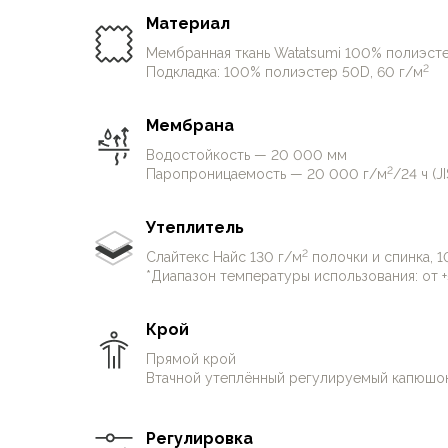
Футболки
Материал
Нижнее белье
Обувь
Мембранная ткань Watatsumi 100% полиэсте
2
Подкладка: 100% полиэстер 50D, 60 г/м
Мужская обувь
Ботинки
Утепленные
Мембрана
Неутепленные
Водостойкость — 20 000 мм
Полуботинки
2
Паропроницаемость — 20 000 г/м
/24 ч (J
Кроссовки
Трейловые кроссовки
Утеплитель
Повседневные кроссовки
2
Слайтекс Найс 130 г/м
полочки и спинка, 1
Кроссовки треккинговые
*Диапазон температуры использования: от +
Сапоги
Зимние
Крой
Демисезонные
Прямой крой
Болотные сапоги, забродники
Втачной утеплённый регулируемый капюшо
Вкладыши
Сандалии
Гамаши, бахилы
Регулировка