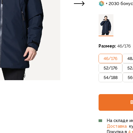
+ 2030 бонус
Размер:
46/176
46
/
176
48
52
/
176
52
54
/
188
56
На складе и
Доставка
ку
Покупка в
4 