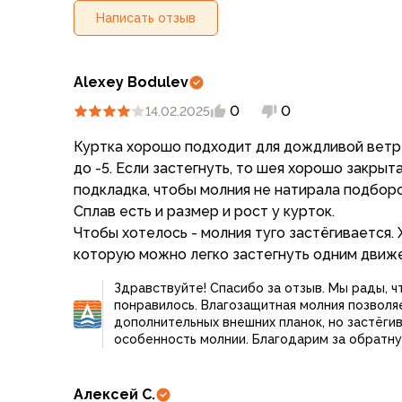
Компрессионные мешки
Написать отзыв
Подушки
Коврики
Надувные
Alexey Bodulev
Самонадувающиеся
0
0
14.02.2025
Пенки
Сидушки
Куртка хорошо подходит для дождливой ветр
Аксессуары
до -5. Если застегнуть, то шея хорошо закрыта
Рюкзаки
подкладка, чтобы молния не натирала подборо
Экспедиционные
Сплав есть и размер и рост у курток.
Треккинговые
Чтобы хотелось - молния туго застёгивается.
Легкоходные
Городские
Питьевые системы
Здравствуйте! Спасибо за отзыв. Мы рады, 
понравилось. Влагозащитная молния позволя
Аксессуары
дополнительных внешних планок, но застёги
Сумки, кейсы и гермоупаковка
особенность молнии. Благодарим за обратну
Сумки, баулы
Несессеры, кошельки
Алексей С.
Гермоупаковка