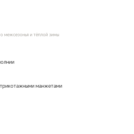
го межсезонья и тёплой зимы
молнии
 трикотажными манжетами