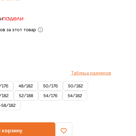
ти
ов за этот товар
Таблица размеров
/
176
48
/
182
50
/
176
50
/
182
/
182
52
/
188
54
/
176
54
/
182
-58
/
182
В корзину