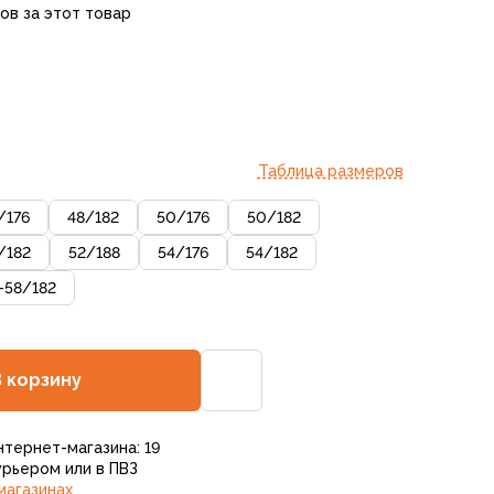
ов за этот товар
Таблица размеров
/
176
48
/
182
50
/
176
50
/
182
/
182
52
/
188
54
/
176
54
/
182
-58
/
182
В корзину
нтернет-магазина: 19
рьером или в ПВЗ
магазинах