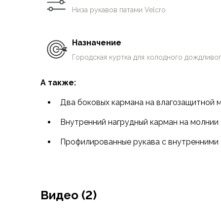
Аксессуары для обуви
Низа рукавов патами Velcro
Уход за обувью
Шнурки, стельки
Сушилки для обуви
Назначение
Клей
Городская куртка для холодного дождливо
Ледоступы
Женская обувь
А также:
Ботинки
Кроссовки
Два боковых кармана на влагозащитной 
Сапоги
Внутренний нагрудный карман на молнии
Гамаши, бахилы
Аксессуары для обуви
Профилированные рукава с внутренними
Уход за обувью
Шнурки, стельки
Сушилки для обуви
Клей
Видео (2)
Ледоступы
Аксессуары
Варежки и перчатки