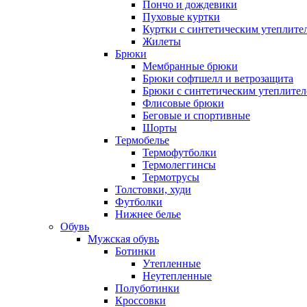
Пончо и дождевики
Пуховые куртки
Куртки с синтетическим утеплите
Жилеты
Брюки
Мембранные брюки
Брюки софтшелл и ветрозащита
Брюки с синтетическим утеплите
Флисовые брюки
Беговые и спортивные
Шорты
Термобелье
Термофутболки
Термолеггинсы
Термотрусы
Толстовки, худи
Футболки
Нижнее белье
Обувь
Мужская обувь
Ботинки
Утепленные
Неутепленные
Полуботинки
Кроссовки