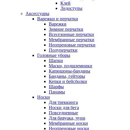
Клей
Ледоступы
Аксессуары
Варежки и перчатки
Варежки
Зимние перчатки
Всесезонные перчатки
Мембранные перчатки
Неопреновые перчатки
Полуперчатки
Головные уборы
Шапки
Маски, подшлемники
Капюшоны-банданы
Банданы, гейторы
Кепки и бейсболки
Шарфы
Панамы
Носки
Для треккинга
Носки для бега
Повседневные
Для бивуака, чуни
Мембранные носки
Неопреновые носки