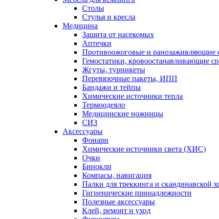
Столы
Стулья и кресла
Медицина
Защита от насекомых
Аптечки
Противоожоговые и ранозаживляющие с
Гемостатики, кровоостанавливающие ср
Жгуты, турникеты
Перевязочные пакеты, ИПП
Бандажи и тейпы
Химические источники тепла
Термоодеяло
Медицинские ножницы
СИЗ
Аксессуары
Фонари
Химические источники света (ХИС)
Очки
Бинокли
Компасы, навигация
Палки для треккинга и скандинавской 
Гигиенические принадлежности
Полезные аксессуары
Клей, ремонт и уход