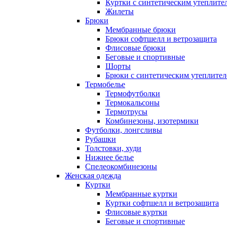
Куртки с синтетическим утеплите
Жилеты
Брюки
Мембранные брюки
Брюки софтшелл и ветрозащита
Флисовые брюки
Беговые и спортивные
Шорты
Брюки с синтетическим утеплите
Термобелье
Термофутболки
Термокальсоны
Термотрусы
Комбинезоны, изотермики
Футболки, лонгсливы
Рубашки
Толстовки, худи
Нижнее белье
Спелеокомбинезоны
Женская одежда
Куртки
Мембранные куртки
Куртки софтшелл и ветрозащита
Флисовые куртки
Беговые и спортивные