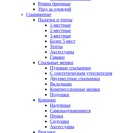
Ремни брючные
Уход за одеждой
Снаряжение
Палатки и тенты
1-местные
2-местные
3-местные
Более 5 мест
Тенты
Аксессуары
Гамаки
Спальные мешки
Пуховые спальники
С синтетическим утеплителем
Двухместные спальники
Вкладыши
Компрессионные мешки
Подушки
Коврики
Надувные
Самонадувающиеся
Пенки
Сидушки
Аксессуары
Рюкзаки