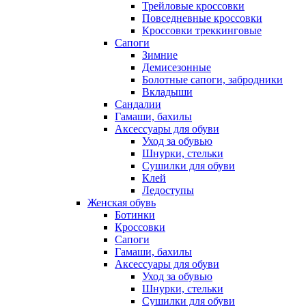
Трейловые кроссовки
Повседневные кроссовки
Кроссовки треккинговые
Сапоги
Зимние
Демисезонные
Болотные сапоги, забродники
Вкладыши
Сандалии
Гамаши, бахилы
Аксессуары для обуви
Уход за обувью
Шнурки, стельки
Сушилки для обуви
Клей
Ледоступы
Женская обувь
Ботинки
Кроссовки
Сапоги
Гамаши, бахилы
Аксессуары для обуви
Уход за обувью
Шнурки, стельки
Сушилки для обуви