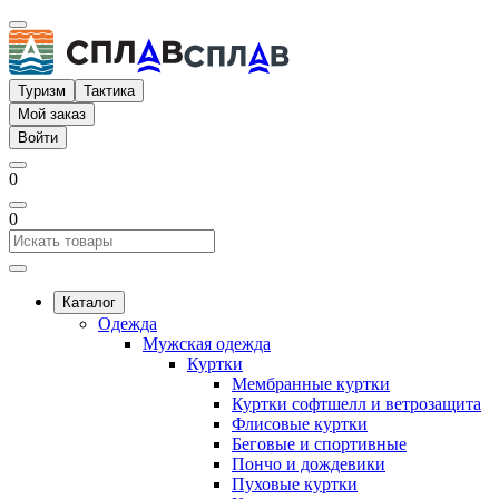
Туризм
Тактика
Мой заказ
Войти
0
0
Каталог
Одежда
Мужская одежда
Куртки
Мембранные куртки
Куртки софтшелл и ветрозащита
Флисовые куртки
Беговые и спортивные
Пончо и дождевики
Пуховые куртки