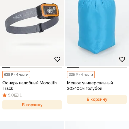
638 ₽ × 4 части
225 ₽ × 4 части
Фонарь налобный Monolith
Мешок универсальный
Track
30х40см голубой
5,0
1
В корзину
В корзину