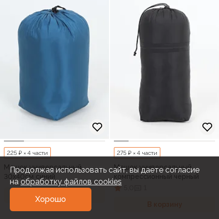
225 ₽ × 4 части
275 ₽ × 4 части
Мешок универсальный
Мешок универсальный
Продолжая использовать сайт, вы даете согласие
30х40см синий
компрессионный черный
на
обработку файлов cookies
5,0
1
В корзину
Хорошо
В корзину