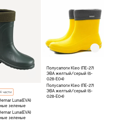
37-38
38-39
39-40
40-41
41-42
39/40
В корзину
В корзину
Полусапоги Kleo (ПЕ-27)
ЭВА желтый/серый (6-
028-Е04)
Полусапоги Kleo (ПЕ-27)
ЭВА желтый/серый (6-
 4 части
028-Е04)
Demar Luna(EVA)
ные зеленые
Demar Luna(EVA)
ные зеленые
38-39
40-41
36-37