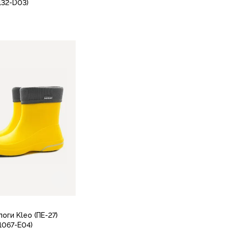
132-D03)
36-37
36
37
38
39
40
4
37
39
40
41
38
В корзину
В корзину
оги Kleo (ПЕ-27)
1067-Е04)