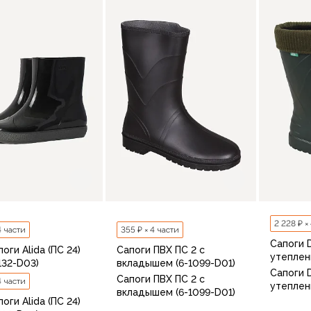
36-37
В корзину
2 228 ₽ ×
4 части
355 ₽ × 4 части
Сапоги 
оги Alida (ПС 24)
Сапоги ПВХ ПС 2 с
утеплен
132-D03)
вкладышем (6-1099-D01)
Сапоги 
Сапоги ПВХ ПС 2 с
4 части
утеплен
вкладышем (6-1099-D01)
оги Alida (ПС 24)