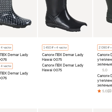
× 4 части
1 450 ₽ × 4 части
2 090 ₽ ×
 ПВХ Demar Lady
Сапоги ПВХ Demar Lady
Сапоги 
0076
Hawai 0075
утеплен
зелены
Сапоги ПВХ Demar Lady
× 4 части
Hawai 0075
5,0
 ПВХ Demar Lady
Сапоги 
0076
утеплен
зелены
5,0
36
37
38
39
40
4
37
38
39
40
41
В корзину