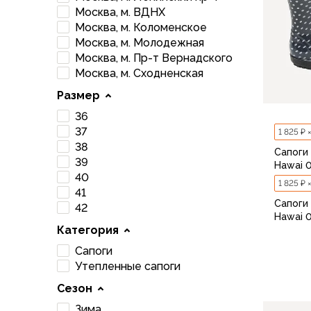
Брюки софтшелл и ветрозащита
Москва, м. ВДНХ
Флисовые брюки
Москва, м. Коломенское
Беговые и спортивные
Москва, м. Молодежная
Шорты
Москва, м. Пр-т Вернадского
Москва, м. Сходненская
Брюки с синтетическим утеплителем
Термобелье
Размер
Термофутболки
36
Термокальсоны
37
1 825 ₽ 
Термотрусы
38
Сапоги
Комбинезоны, изотермики
39
Hawai 
Футболки, лонгсливы
40
1 825 ₽ 
Рубашки
41
Сапоги
Толстовки, худи
42
Hawai 
Нижнее белье
Категория
Спелеокомбинезоны
Сапоги
Женская одежда
Утепленные сапоги
Куртки
Сезон
Мембранные куртки
36
Куртки софтшелл и ветрозащита
Зима