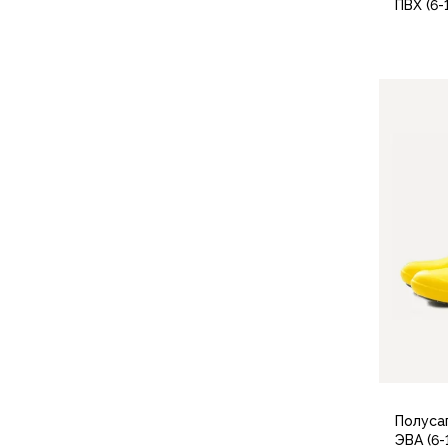
Футболки
ПВХ (6-
Нижнее белье
Обувь
Мужская обувь
Ботинки
36
Утепленные
Неутепленные
Полуботинки
Кроссовки
Трейловые кроссовки
Повседневные кроссовки
Кроссовки треккинговые
Сапоги
Зимние
Демисезонные
Болотные сапоги, забродники
Вкладыши
Сандалии
Полусап
Гамаши, бахилы
ЭВА (6-