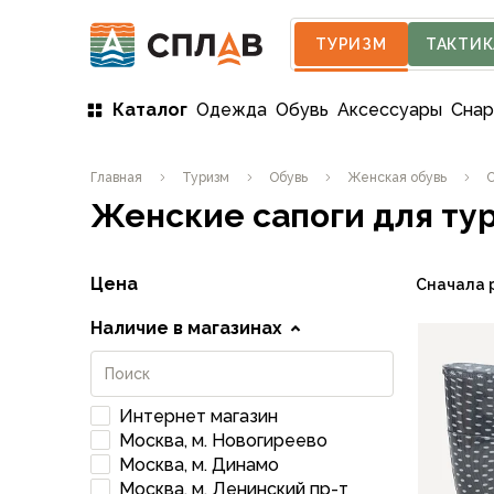
ТУРИЗМ
ТАКТИК
Каталог
Одежда
Обувь
Аксессуары
Сна
Одежда
Главная
Туризм
Обувь
Женская обувь
С
Мужская одежда
Женские сапоги для ту
Куртки
Мембранные куртки
Куртки софтшелл и ветрозащита
Цена
Сначала 
Флисовые куртки
Беговые и спортивные
Наличие в магазинах
Пончо и дождевики
Пуховые куртки
Куртки с синтетическим утеплителем
Интернет магазин
Жилеты
Москва, м. Новогиреево
Брюки
Москва, м. Динамо
Мембранные брюки
Москва, м. Ленинский пр-т