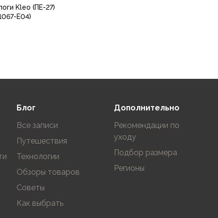
оги Kleo (ПЕ-27)
1067-Е04)
38-39
40-41
37
39
41
В корзину
Блог
Дополнительно
Все записи
Рекомендации по
уходу
Путешествия
Подбор размера
ти
Технологии
Регионы
Обзоры товаров
Советы
Как выбрать