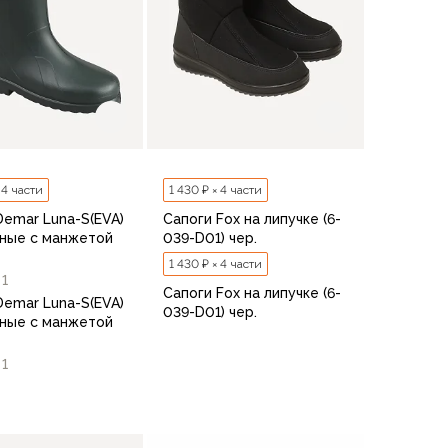
 4 части
1 430 ₽ × 4 части
Demar Luna-S(EVA)
Сапоги Fox на липучке (6-
ные с манжетой
039-D01) чер.
е
1 430 ₽ × 4 части
1
Сапоги Fox на липучке (6-
Demar Luna-S(EVA)
039-D01) чер.
ные с манжетой
е
1
1
36
37
38
39
40