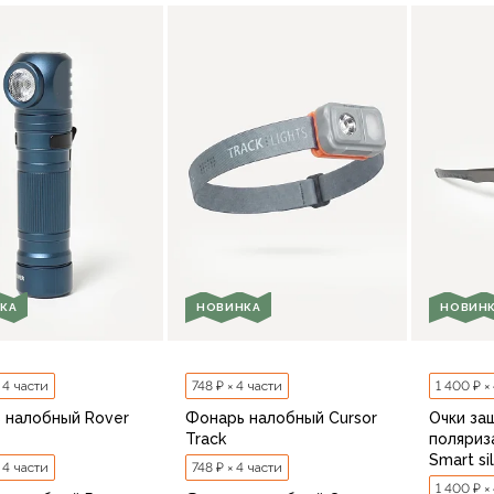
В корзину
КА
НОВИНКА
НОВИН
× 4 части
748 ₽ × 4 части
1 400 ₽ ×
 налобный Rover
Фонарь налобный Cursor
Очки за
Track
поляриз
Smart si
× 4 части
748 ₽ × 4 части
1 400 ₽ ×