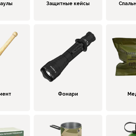
баулы
Защитные кейсы
Спаль
мент
Фонари
Ме