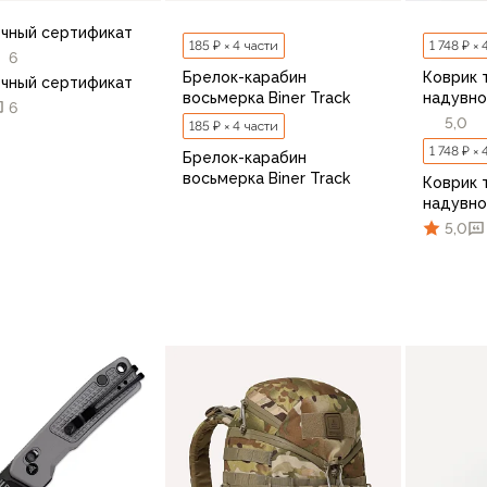
чный сертификат
185 ₽ × 4 части
1 748 ₽ ×
6
Брелок-карабин
Коврик 
чный сертификат
восьмерка Biner Track
надувно
6
5,0
185 ₽ × 4 части
1 748 ₽ ×
Брелок-карабин
восьмерка Biner Track
Коврик 
надувно
5,0
В корзину