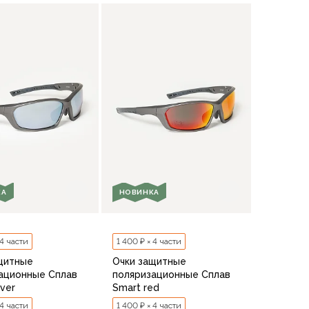
В корзину
В корзину
КА
НОВИНКА
 4 части
1 400 ₽ × 4 части
щитные
Очки защитные
ационные Сплав
поляризационные Сплав
lver
Smart red
 4 части
1 400 ₽ × 4 части