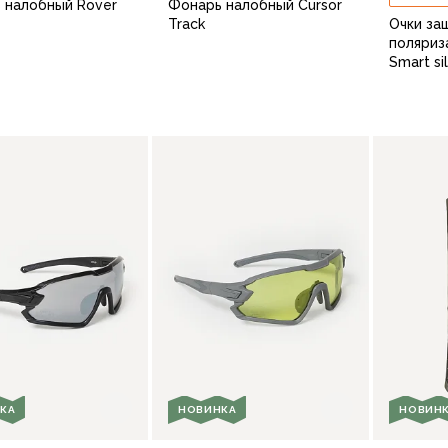
 налобный Rover
Фонарь налобный Cursor
Track
Очки за
поляриз
Smart si
В корзину
В корзину
КА
НОВИНКА
НОВИН