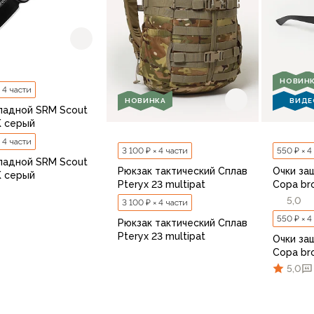
НОВИН
× 4 части
НОВИНКА
ВИДЕ
ладной SRM Scout
K серый
× 4 части
3 100 ₽ × 4 части
550 ₽ × 4
ладной SRM Scout
Рюкзак тактический Сплав
Очки за
K серый
Pteryx 23 multipat
Copa br
5,0
3 100 ₽ × 4 части
550 ₽ × 4
Рюкзак тактический Сплав
Pteryx 23 multipat
Очки за
Copa br
В корзину
5,0