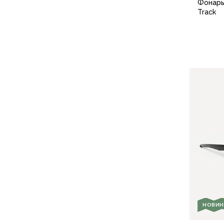
Фонарь
Компрессионные мешки
Track
Подушки
Коврики
Надувные
Самонадувающиеся
Пенки
Сидушки
Аксессуары
Рюкзаки
Экспедиционные
Треккинговые
Легкоходные
Городские
Питьевые системы
Аксессуары
Сумки, кейсы и гермоупаковка
Сумки, баулы
НОВИН
Несессеры, кошельки
Гермоупаковка