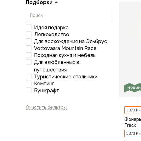
Для бивуака, чуни
Подборки
Мембранные носки
Неопреновые носки
Ремни брючные
Идея подарка
Уход за одеждой
Легкоходство
Снаряжение
Для восхождения на Эльбрус
Палатки и тенты
Vottovaara Mountain Race
1-местные
Походная кухня и мебель
2-местные
Для влюбленных в
3-местные
путешествия
Более 5 мест
Туристические спальники
Кемпинг
Тенты
НОВИН
Бушкрафт
Аксессуары
Гамаки
Спальные мешки
Очистить фильтры
1 373 ₽ 
Пуховые спальники
Фонарь
С синтетическим утеплителем
Track
Двухместные спальники
1 373 ₽ 
Вкладыши