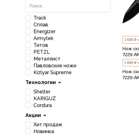
Варежки
Зимние перчатки
Track
Всесезонные перчатки
Сплав
Мембранные перчатки
Energizer
Неопреновые перчатки
Armytek
1 695 ₽ 
Полуперчатки
Титов
Нож ск
Головные уборы
PETZL
7229-A
Шапки
Металлист
1 695 ₽ 
Маски, подшлемники
Павловские ножи
Нож ск
Kizlyar Supreme
Капюшоны-банданы
7229-A
Банданы, гейторы
Технологии
Кепки и бейсболки
Shelter
Шарфы
KARIGUZ
Панамы
Cordura
Носки
Акции
Для треккинга
Хит продаж
Носки для бега
Новинка
Повседневные