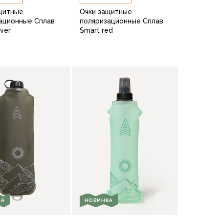
щитные
Очки защитные
ационные Сплав
поляризационные Сплав
lver
Smart red
В корзину
В корзину
КА
НОВИНКА