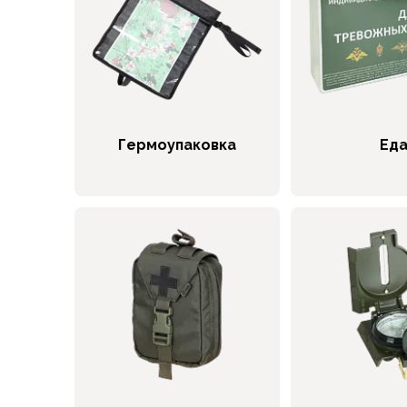
Флисовые куртки
Беговые и спортивные
Пончо и дождевики
Пуховые куртки
Куртки с синтетическим утеплителем
Жилеты
Гермоупаковка
Ед
Брюки
Мембранные брюки
Брюки софтшелл и ветрозащита
Брюки с синтетическим утеплителем
Флисовые брюки
Беговые и спортивные
Шорты
Термобелье
Термофутболки
Термолеггинсы
Термотрусы
Толстовки, худи