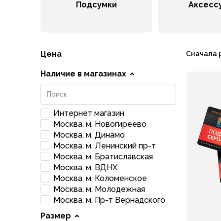
Футболки
Подсумки
Аксесс
Нижнее белье
Обувь
Мужская обувь
Ботинки
Цена
Сначала 
Утепленные
Неутепленные
Наличие в магазинах
Полуботинки
Кроссовки
Трейловые кроссовки
Интернет магазин
Повседневные кроссовки
Москва, м. Новогиреево
Кроссовки треккинговые
Москва, м. Динамо
Сапоги
Москва, м. Ленинский пр-т
Зимние
Москва, м. Братиславская
Демисезонные
Москва, м. ВДНХ
Москва, м. Коломенское
Болотные сапоги, забродники
Москва, м. Молодежная
Вкладыши
Москва, м. Пр-т Вернадского
Сандалии
Гамаши, бахилы
Размер