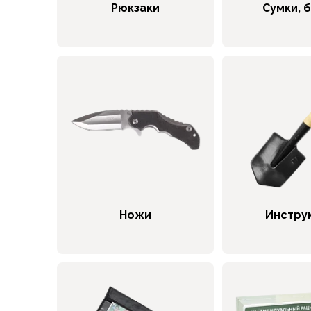
Брюки софтшелл и ветрозащита
Рюкзаки
Сумки, 
Флисовые брюки
Беговые и спортивные
Шорты
Брюки с синтетическим утеплителем
Термобелье
Термофутболки
Термокальсоны
Термотрусы
Комбинезоны, изотермики
Футболки, лонгсливы
Рубашки
Толстовки, худи
Ножи
Инстру
Нижнее белье
Спелеокомбинезоны
Женская одежда
Куртки
Мембранные куртки
Куртки софтшелл и ветрозащита