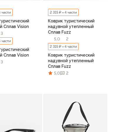
 4 части
2 315 ₽ × 4 части
туристический
Коврик туристический
й Сплав Vision
надувной утепленный
Сплав Fuzz
3
5,0
2
 4 части
2 315 ₽ × 4 части
туристический
й Сплав Vision
Коврик туристический
надувной утепленный
3
Сплав Fuzz
5,0
2
В корзину
В корзину