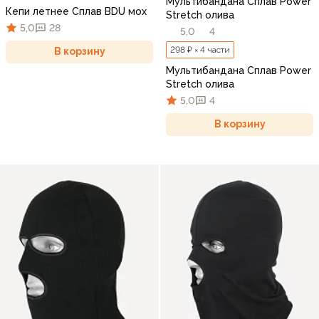
Мультибандана Сплав Power
Кепи летнее Сплав BDU мох
Stretch олива
5,0
28
5,0
4
298 ₽ × 4 части
В корзину
Мультибандана Сплав Power
Stretch олива
5,0
4
В корзину