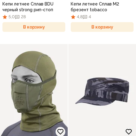
Кепи летнее Сплав BDU
Кепи летнее Сплав М2
черный strong рип-стоп
брезент tobacco
5,0
28
4,8
4
В корзину
В корзину