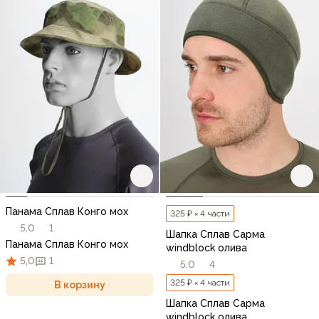
Панама Сплав Конго мох
325 ₽ × 4 части
5,0
1
Шапка Сплав Сарма
Панама Сплав Конго мох
windblock олива
5,0
1
5,0
4
325 ₽ × 4 части
В корзину
Шапка Сплав Сарма
windblock олива