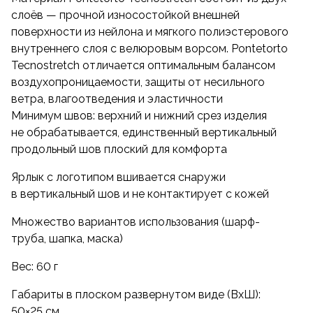
Внимание! С 2019 года мультибандана в цвете
слоёв — прочной износостойкой внешней
«олива» специально для военных и силовых
поверхности из нейлона и мягкого полиэстерового
структур выпускается с приглушенным
внутреннего слоя с велюровым ворсом. Pontetorto
вшитым ярлыком защитного цвета.
Tecnostretch отличается оптимальным балансом
воздухопроницаемости, защиты от несильного
ветра, влагоотведения и эластичности
Минимум швов: верхний и нижний срез изделия
не обрабатывается, единственный вертикальный
продольный шов плоский для комфорта
Ярлык с логотипом вшивается снаружи
в вертикальный шов и не контактирует с кожей
Множество вариантов использования (шарф-
труба, шапка, маска)
Вес: 60 г
Габариты в плоском развернутом виде (ВxШ):
50×25 см