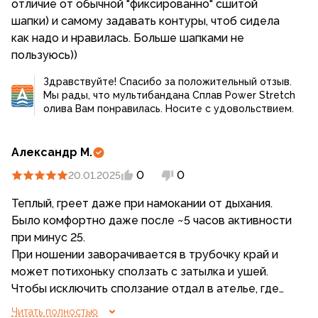
отличие от обычной "фиксированно" сшитой
шапки) и самому задавать контуры, чтоб сидела
как надо и нравилась. Больше шапками не
пользуюсь))
Здравствуйте! Спасибо за положительный отзыв.
Мы рады, что мультибандана Сплав Power Stretch
олива Вам понравилась. Носите с удовольствием.
Александр М.
0
0
20.01.2025
Теплый, греет даже при намокании от дыхания.
Было комфортно даже после ~5 часов активности
при минус 25.
При ношении заворачивается в трубочку край и
может потихоньку сползать с затылка и ушей.
Чтобы исключить сползание отдал в ателье, где
сделали подворот и прошили его.
Читать полностью