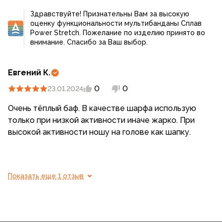
Фабричный шов наверняка был бы лучше, т.к. в
Здравствуйте! Признательны Вам за высокую
ателье немного натягивают материал баф
оценку функциональности мультибанданы Сплав
приобретает конусообразную форму
Power Stretch. Пожелание по изделию принято во
внимание. Спасибо за Ваш выбор.
Евгений К.
0
0
23.01.2024
Очень тёплый баф. В качестве шарфа использую
только при низкой активности иначе жарко. При
высокой активности ношу на голове как шапку.
Показать еще 1 отзыв