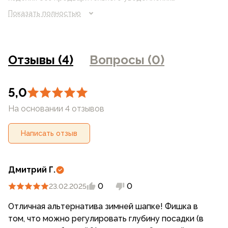
потребителя. Цвет изделия на фотографии может
Показать полностью
отличаться от реального цвета товара, что связано с
искажением цветопередачи монитора, настройками
фотоаппаратуры и прочими факторами. Цены указанные
на сайте могут отличаться от цен в розничных
Отзывы (4)
Вопросы (0)
магазинах
5,0
На основании 4 отзывов
Написать отзыв
Дмитрий Г.
0
0
23.02.2025
Отличная альтернатива зимней шапке! Фишка в
том, что можно регулировать глубину посадки (в