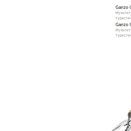
Варежки
Ganzo 
Зимние перчатки
Мультит
туристи
Всесезонные перчатки
Ganzo 
Мембранные перчатки
Мультит
Неопреновые перчатки
туристи
Полуперчатки
Головные уборы
Шапки
Маски, подшлемники
Black
Капюшоны-банданы
Банданы, гейторы
Кепки и бейсболки
Шарфы
Панамы
Носки
Для треккинга
Носки для бега
Повседневные