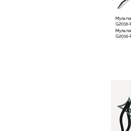
Для бивуака, чуни
Мембранные носки
Неопреновые носки
Мульти
Ремни брючные
G2016-
Уход за одеждой
Мульти
Снаряжение
G2016-
Палатки и тенты
1-местные
2-местные
3-местные
Более 5 мест
Тенты
Аксессуары
Гамаки
Спальные мешки
Пуховые спальники
С синтетическим утеплителем
Двухместные спальники
Вкладыши