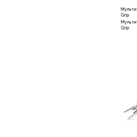
Аксессуары для обуви
Мультит
Уход за обувью
Grip
Шнурки, стельки
Мультит
Сушилки для обуви
Grip
Клей
Ледоступы
Женская обувь
Ботинки
Кроссовки
Сапоги
Гамаши, бахилы
Аксессуары для обуви
Уход за обувью
Шнурки, стельки
Сушилки для обуви
Клей
Ледоступы
Аксессуары
Варежки и перчатки