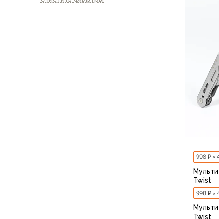
Флисовые куртки
Беговые и спортивные
Пончо и дождевики
Пуховые куртки
Куртки с синтетическим утеплителем
Жилеты
Брюки
Мембранные брюки
Брюки софтшелл и ветрозащита
Брюки с синтетическим утеплителем
Флисовые брюки
Беговые и спортивные
Шорты
998 ₽ × 
Термобелье
Мультит
Термофутболки
Twist
Термолеггинсы
998 ₽ × 
Термотрусы
Мультит
Толстовки, худи
Twist