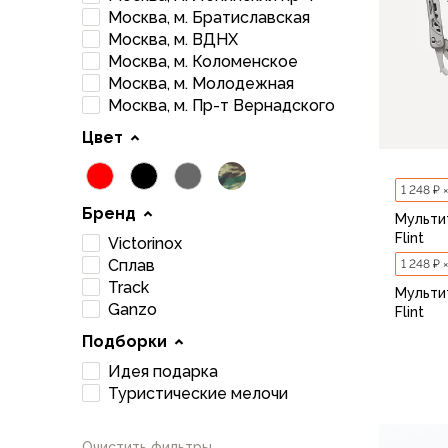
Брюки софтшелл и ветрозащита
Москва, м. Братиславская
Флисовые брюки
Москва, м. ВДНХ
Беговые и спортивные
Москва, м. Коломенское
Шорты
Москва, м. Молодежная
Москва, м. Пр-т Вернадского
Брюки с синтетическим утеплителем
Термобелье
Цвет
Термофутболки
Термокальсоны
1 248 ₽ 
Термотрусы
Бренд
Мультит
Комбинезоны, изотермики
Flint
Victorinox
Футболки, лонгсливы
Сплав
1 248 ₽ 
Рубашки
Track
Мультит
Толстовки, худи
Ganzo
Flint
Нижнее белье
Подборки
Спелеокомбинезоны
Женская одежда
Идея подарка
Туристические мелочи
Куртки
Мембранные куртки
Куртки софтшелл и ветрозащита
Очистить фильтры