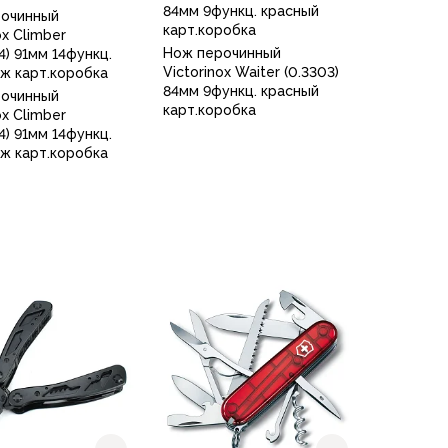
84мм 9функц. красный
рочинный
карт.коробка
ox Climber
Нож перочинный
94) 91мм 14функц.
Victorinox Waiter (0.3303)
ж карт.коробка
84мм 9функц. красный
рочинный
карт.коробка
ox Climber
94) 91мм 14функц.
ж карт.коробка
В корзину
В корзину