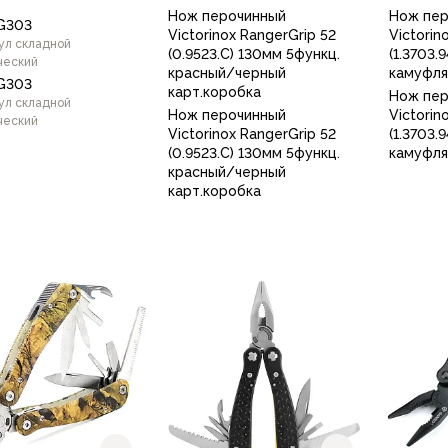
Нож перочинный
Нож пе
G303
Victorinox RangerGrip 52
Victorin
ул складной
(0.9523.C) 130мм 5функц.
(1.3703.
ческий
красный/черный
камуфля
G303
карт.коробка
Нож пе
ул складной
Нож перочинный
Victorin
ческий
Victorinox RangerGrip 52
(1.3703.
(0.9523.C) 130мм 5функц.
камуфля
красный/черный
карт.коробка
Black Orange
Green
Orange
В корзину
В корзину