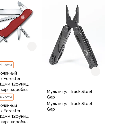
В корзину
 4 части
рочинный
ox Forester
 111мм 12функц.
 карт.коробка
Мультитул Track Steel
Gap
 4 части
Мультитул Track Steel
рочинный
Gap
ox Forester
 111мм 12функц.
 карт.коробка