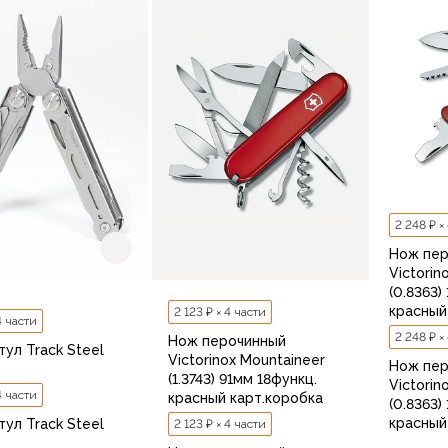
2 248 ₽ ×
Нож пе
Victorin
(0.8363)
красный
2 123 ₽ × 4 части
4 части
2 248 ₽ ×
Нож перочинный
ул Track Steel
Victorinox Mountaineer
Нож пе
(1.3743) 91мм 18функц.
Victorin
4 части
красный карт.коробка
(0.8363)
красный
ул Track Steel
2 123 ₽ × 4 части