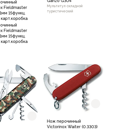
Ganzo G304
рочинный
Мультитул складной
ox Fieldmaster
туристический
 91мм 15функц.
 карт.коробка
рочинный
ox Fieldmaster
 91мм 15функц.
 карт.коробка
Black
Black Orange
Green
В корзину
В корзину
Нож перочинный
Victorinox Waiter (0.3303)