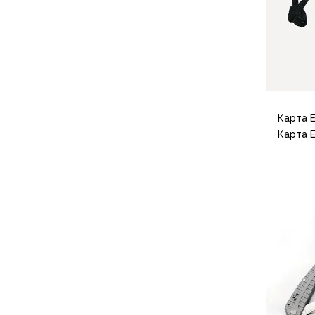
Компрессионные мешки
Подушки
Коврики
Надувные
Самонадувающиеся
Пенки
Сидушки
Карта E
Аксессуары
Карта E
Рюкзаки
Экспедиционные
Треккинговые
Легкоходные
Городские
Питьевые системы
Аксессуары
Сумки, кейсы и гермоупаковка
Сумки, баулы
Несессеры, кошельки
Гермоупаковка