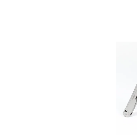
Футболки
Нижнее белье
Обувь
Мужская обувь
Ботинки
Утепленные
Неутепленные
Полуботинки
Кроссовки
Трейловые кроссовки
Повседневные кроссовки
Кроссовки треккинговые
Сапоги
Зимние
Демисезонные
Болотные сапоги, забродники
Вкладыши
Сандалии
Гамаши, бахилы