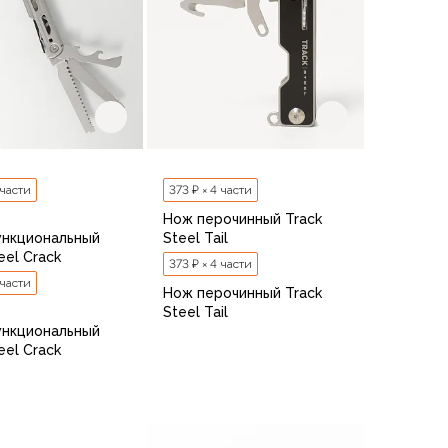
 части
373 ₽ × 4 части
Нож перочинный Track
ункциональный
Steel Tail
eel Crack
373 ₽ × 4 части
 части
Нож перочинный Track
Steel Tail
ункциональный
eel Crack
В корзину