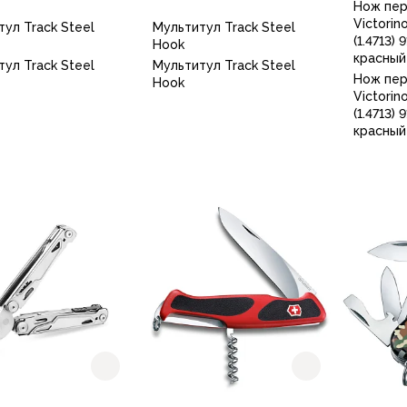
Нож пе
Victorin
ул Track Steel
Мультитул Track Steel
(1.4713)
Hook
красный
ул Track Steel
Мультитул Track Steel
Нож пе
Hook
Victorin
(1.4713)
красный
В корзину
В корзину