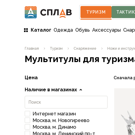
ТУРИЗМ
ТАКТИК
Каталог
Одежда
Обувь
Аксессуары
Сна
Одежда
Главная
Туризм
Снаряжение
Ножи и инстру
Мужская одежда
Мультитулы для туризм
Куртки
Мембранные куртки
Куртки софтшелл и ветрозащита
Цена
Сначала 
Флисовые куртки
Беговые и спортивные
Наличие в магазинах
Пончо и дождевики
Пуховые куртки
Куртки с синтетическим утеплителем
Интернет магазин
Жилеты
Москва, м. Новогиреево
Брюки
Москва, м. Динамо
Мембранные брюки
Москва, м. Ленинский пр-т