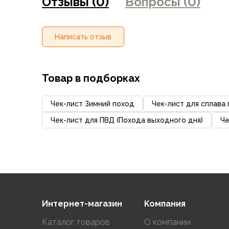
Отзывы (0)
Вопросы (0)
Аксессуары для обуви
Уход за обувью
Шнурки, стельки
Написать отзыв
Сушилки для обуви
Клей
Ледоступы
Товар в подборках
Женская обувь
Ботинки
Кроссовки
Чек-лист Зимний поход
Чек-лист для сплава
Сапоги
Чек-лист для ПВД (Похода выходного дня)
Че
Гамаши, бахилы
Аксессуары для обуви
Уход за обувью
Шнурки, стельки
Сушилки для обуви
Клей
Ледоступы
Интернет-магазин
Компания
Аксессуары
Каталог товаров
О компании
Варежки и перчатки