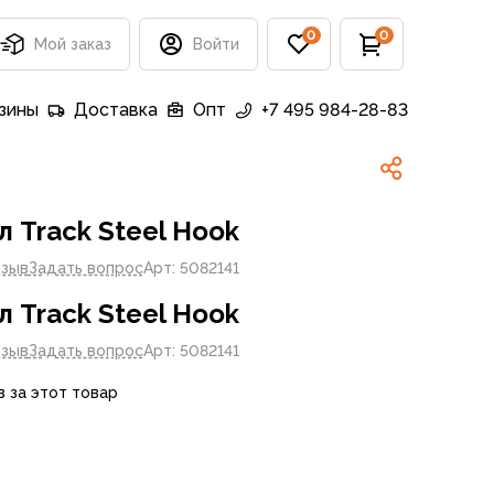
0
0
Мой заказ
Войти
зины
Доставка
Опт
+7 495 984-28-83
 Track Steel Hook
тзыв
Задать вопрос
Арт: 5082141
 Track Steel Hook
тзыв
Задать вопрос
Арт: 5082141
в за этот товар