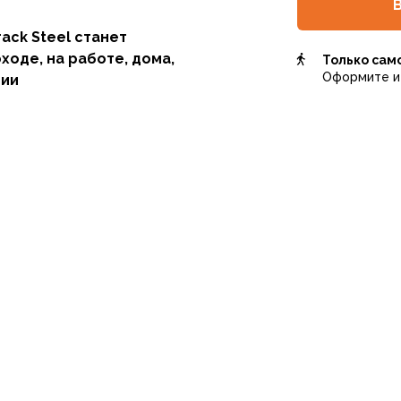
ack Steel станет
оде, на работе, дома,
Только сам
Оформите и 
ции