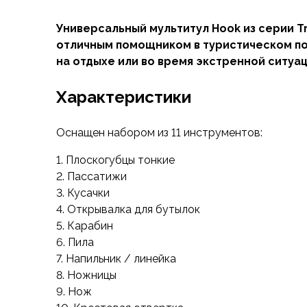
Флисовые куртки
Универсальный мультитул Hook из серии Tr
Беговые и спортивные
отличным помощником в туристическом пох
Пончо и дождевики
на отдыхе или во время экстренной ситуа
Пуховые куртки
Куртки с синтетическим утеплителем
Характеристики
Жилеты
Брюки
Мембранные брюки
Оснащен набором из 11 инструментов:
Брюки софтшелл и ветрозащита
1. Плоскогубцы тонкие
Брюки с синтетическим утеплителем
2. Пассатижи
Флисовые брюки
3. Кусачки
Беговые и спортивные
4. Открывалка для бутылок
Шорты
5. Карабин
Термобелье
6. Пила
Термофутболки
7. Напильник / линейка
Термолеггинсы
8. Ножницы
Термотрусы
9. Нож
Толстовки, худи