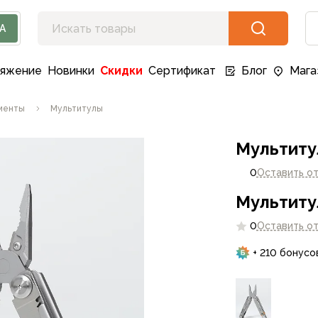
А
ряжение
Новинки
Скидки
Сертификат
Блог
Мага
менты
Мультитулы
Мультитул
0
Оставить о
Мультитул
0
Оставить о
+ 210 бонусо