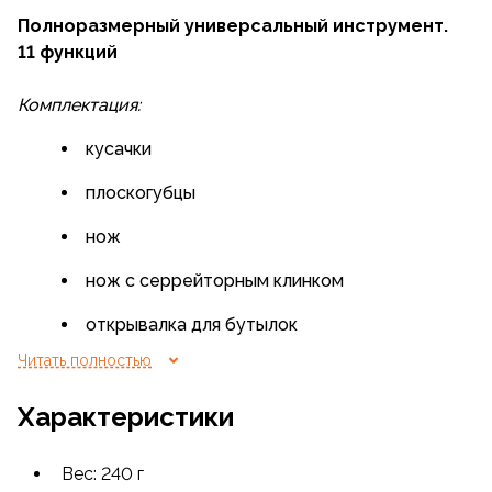
Полноразмерный универсальный инструмент.
11 функций
Комплектация:
кусачки
плоскогубцы
нож
нож с серрейторным клинком
открывалка для бутылок
Читать полностью
консервный нож
Характеристики
малая плоская отвертка
средняя плоская отвертка
Вес: 240 г