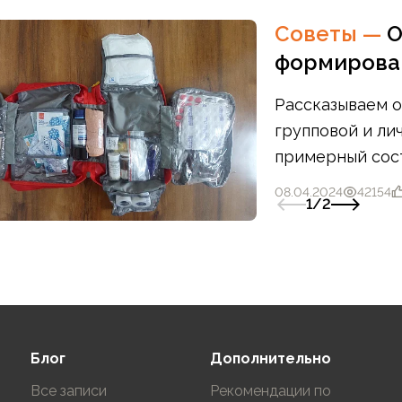
Советы
—
О
формирован
Рассказываем 
групповой и ли
примерный сост
первой медицин
08.04.2024
42154
1
/
2
Блог
Дополнительно
Все записи
Рекомендации по