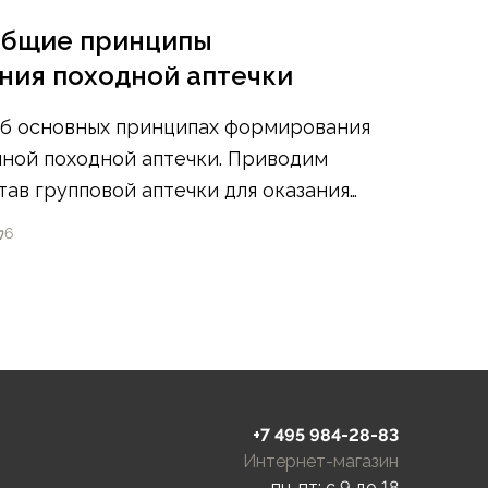
бщие принципы
ия походной аптечки
об основных принципах формирования
чной походной аптечки. Приводим
ав групповой аптечки для оказания
ской помощи в походе.
6
+7 495 984-28-83
Интернет-магазин
пн-пт: c 9 до 18