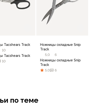
ы Tacshears Track
Ножницы складные Snip
Track
10
5,0
6
ы Tacshears Track
Ножницы складные Snip
10
Track
5,0
6
В корзину
ьи по теме
В корзину