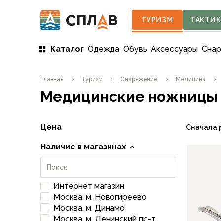
ТУРИЗМ
ТАКТИК
Каталог
Одежда
Обувь
Аксессуары
Сна
Одежда
Главная
Туризм
Снаряжение
Медицина
Мужская одежда
Медицинские ножницы
Куртки
Мембранные куртки
Куртки софтшелл и ветрозащита
Цена
Сначала 
Флисовые куртки
Беговые и спортивные
Наличие в магазинах
Пончо и дождевики
Пуховые куртки
Куртки с синтетическим утеплителем
Интернет магазин
Жилеты
Москва, м. Новогиреево
Брюки
Москва, м. Динамо
Мембранные брюки
Москва, м. Ленинский пр-т