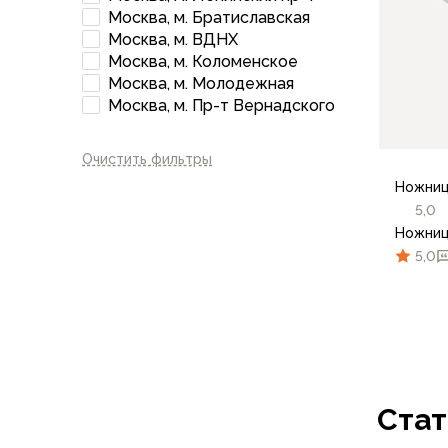
Брюки софтшелл и ветрозащита
Москва, м. Братиславская
Флисовые брюки
Москва, м. ВДНХ
Беговые и спортивные
Москва, м. Коломенское
Шорты
Москва, м. Молодежная
Москва, м. Пр-т Вернадского
Брюки с синтетическим утеплителем
Термобелье
Термофутболки
Очистить фильтры
Термокальсоны
Ножниц
Термотрусы
5,0
Комбинезоны, изотермики
Ножниц
Футболки, лонгсливы
5,0
Рубашки
Толстовки, худи
Нижнее белье
Спелеокомбинезоны
Женская одежда
Куртки
Стат
Мембранные куртки
Куртки софтшелл и ветрозащита