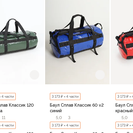
В корзину
В корзину
× 4 части
3 173 ₽ × 4 части
3 173 ₽ ×
плав Классик 120
Баул Сплав Классик 60 v2
Баул Сп
ва
синий
красный
11
5,0
3
5,0
× 4 части
3 173 ₽ × 4 части
3 173 ₽ ×