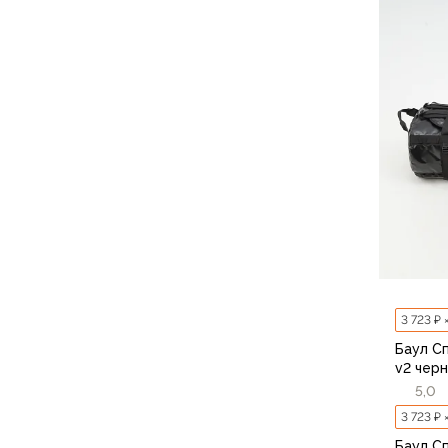
Для бивуака, чуни
Мембранные носки
Неопреновые носки
Ремни брючные
Уход за одеждой
Снаряжение
Палатки и тенты
1-местные
2-местные
3-местные
Более 5 мест
Тенты
Аксессуары
Гамаки
3 723 ₽ 
Спальные мешки
Баул С
Пуховые спальники
v2 чер
С синтетическим утеплителем
5,0
Двухместные спальники
3 723 ₽ 
Вкладыши
Баул С