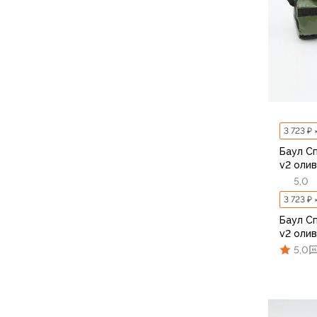
Варежки
Зимние перчатки
Всесезонные перчатки
Мембранные перчатки
Неопреновые перчатки
Полуперчатки
Головные уборы
Шапки
3 723 ₽ 
Маски, подшлемники
Баул С
v2 оли
Капюшоны-банданы
5,0
Банданы, гейторы
Кепки и бейсболки
3 723 ₽ 
Шарфы
Баул С
Панамы
v2 оли
5,0
Носки
Для треккинга
Носки для бега
Повседневные