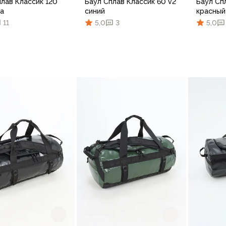
плав Классик 120
Баул Сплав Классик 60 v2
Баул Сп
ва
синий
красный
11
5,0
3
5,0
В корзину
В корзину