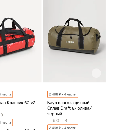
В корзину
В корзину
 4 части
2 498 ₽ × 4 части
лав Классик 60 v2
Баул влагозащитный
Сплав Draft 87 олива/
черный
3
5,0
4
 4 части
2 498 ₽ × 4 части