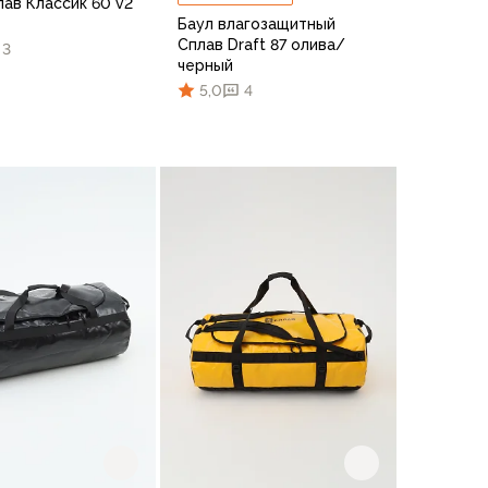
лав Классик 60 v2
Баул влагозащитный
Сплав Draft 87 олива/
3
черный
5,0
4
В корзину
В корзину