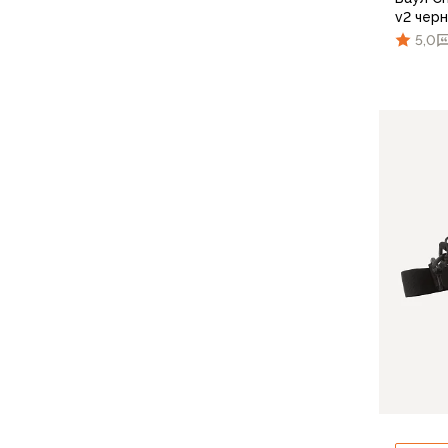
Компрессионные мешки
v2 чер
Подушки
5,0
Коврики
Надувные
Самонадувающиеся
Пенки
Сидушки
Аксессуары
Рюкзаки
Экспедиционные
Треккинговые
Легкоходные
Городские
Питьевые системы
Аксессуары
Сумки, кейсы и гермоупаковка
Сумки, баулы
Несессеры, кошельки
Гермоупаковка