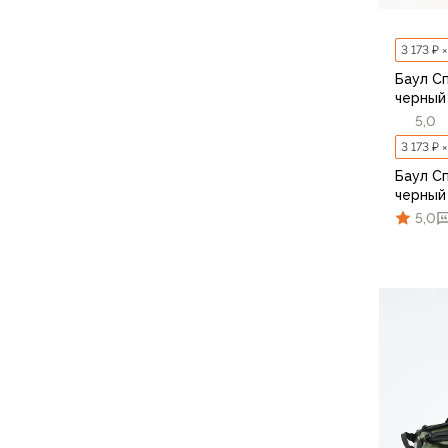
Аксессуары для обуви
Уход за обувью
3 173 ₽ 
Шнурки, стельки
Баул Сп
Сушилки для обуви
черный
Клей
5,0
Ледоступы
3 173 ₽ 
Женская обувь
Баул Сп
Ботинки
черный
Кроссовки
5,0
Сапоги
Гамаши, бахилы
Аксессуары для обуви
Уход за обувью
Шнурки, стельки
Сушилки для обуви
Клей
Ледоступы
Аксессуары
Варежки и перчатки