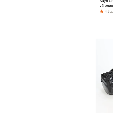
Футболки
Баул С
v2 оли
Нижнее белье
4,8
Обувь
Мужская обувь
Ботинки
Утепленные
Неутепленные
Полуботинки
Кроссовки
Трейловые кроссовки
Повседневные кроссовки
Кроссовки треккинговые
Сапоги
Зимние
Демисезонные
Болотные сапоги, забродники
Вкладыши
Сандалии
Гамаши, бахилы