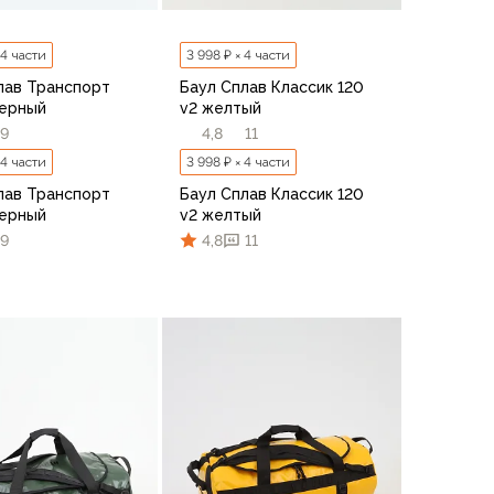
 4 части
3 998 ₽ × 4 части
лав Транспорт
Баул Сплав Классик 120
черный
v2 желтый
9
4,8
11
 4 части
3 998 ₽ × 4 части
лав Транспорт
Баул Сплав Классик 120
черный
v2 желтый
9
4,8
11
В корзину
В корзину