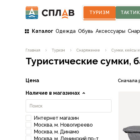
ТУРИЗМ
ТАКТИК
Каталог
Одежда
Обувь
Аксессуары
Сна
Одежда
Главная
Туризм
Снаряжение
Сумки, кейсы и
Мужская одежда
Туристические сумки, 
Куртки
Мембранные куртки
Куртки софтшелл и ветрозащита
Цена
Сначала 
Флисовые куртки
Беговые и спортивные
Наличие в магазинах
Пончо и дождевики
Пуховые куртки
Куртки с синтетическим утеплителем
Интернет магазин
Жилеты
Москва, м. Новогиреево
Брюки
Москва, м. Динамо
Мембранные брюки
Москва, м. Ленинский пр-т