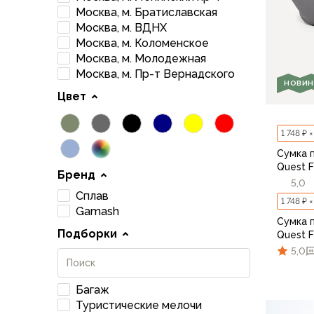
Брюки софтшелл и ветрозащита
Москва, м. Братиславская
Флисовые брюки
Москва, м. ВДНХ
Беговые и спортивные
Москва, м. Коломенское
Шорты
Москва, м. Молодежная
Москва, м. Пр-т Вернадского
Брюки с синтетическим утеплителем
НОВИН
Термобелье
Цвет
Термофутболки
Термокальсоны
1 748 ₽ 
Термотрусы
Сумка 
Комбинезоны, изотермики
Quest F
Бренд
Футболки, лонгсливы
5,0
Рубашки
Сплав
1 748 ₽ 
Толстовки, худи
Gamash
Сумка 
Нижнее белье
Подборки
Quest F
Спелеокомбинезоны
5,0
Женская одежда
Куртки
Багаж
Мембранные куртки
Туристические мелочи
Куртки софтшелл и ветрозащита