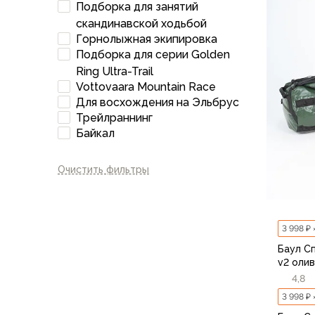
Подборка для занятий
Флисовые куртки
скандинавской ходьбой
Беговые и спортивные
Горнолыжная экипировка
Пончо и дождевики
Подборка для серии Golden
Пуховые куртки
Ring Ultra-Trail
Куртки с синтетическим утеплителем
Vottovaara Mountain Race
Жилеты
Для восхождения на Эльбрус
Брюки
Трейлраннинг
Мембранные брюки
Байкал
Брюки софтшелл и ветрозащита
Брюки с синтетическим утеплителем
Очистить фильтры
Флисовые брюки
Беговые и спортивные
Шорты
3 998 ₽ 
Термобелье
Термофутболки
Баул С
v2 оли
Термолеггинсы
4,8
Термотрусы
3 998 ₽ 
Толстовки, худи