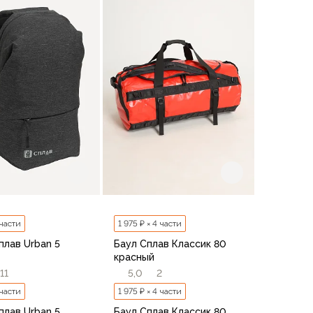
В корзину
В корзину
 части
1 975 ₽ × 4 части
плав Urban 5
Баул Сплав Классик 80
красный
11
5,0
2
 части
1 975 ₽ × 4 части
плав Urban 5
Баул Сплав Классик 80