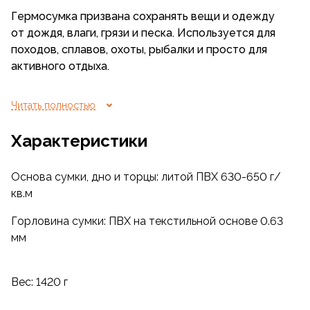
Гермосумка призвана сохранять вещи и одежду
от дождя, влаги, грязи и песка. Используется для
походов, сплавов, охоты, рыбалки и просто для
активного отдыха.
Гермосумка Ranger 100л изготовлена из литого
Читать полностью
ПВХ 630-650 г/кв.м, горловина сумки изготовлена
из ПВХ на текстильной основе 0.63 мм, имеется
Характеристики
клапан в торцевой части.
Основа сумки, дно и торцы: литой ПВХ 630-650 г/
Клапан может использоваться для поддува
кв.м
воздуха.
Горловина сумки: ПВХ на текстильной основе 0.63
Гермосумка Ranger оснащена ручками для
мм
переноски и плечевыми лямками из стропы 40 мм.
С четырех сторон сумки установлены усиленные
пластиковые полукольца для крепления на
Вес: 1420 г
внешнюю подвеску водной, авто- и мототехники.