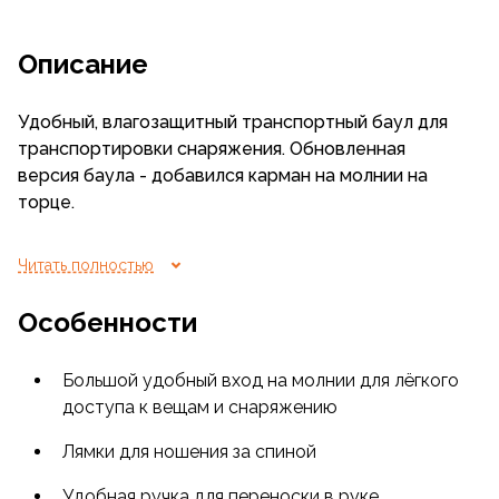
Описание
Удобный, влагозащитный транспортный баул для
транспортировки снаряжения. Обновленная
версия баула - добавился карман на молнии на
торце.
Баул изготовлен из ПВХ-ткани «теза», которая
Читать полностью
при относительно малом весе обладает
водонепроницаемостью, стойкостью к перепадам
Особенности
температур, ультрафиолету и антибактериальной
устойчивостью.
Большой удобный вход на молнии для лёгкого
доступа к вещам и снаряжению
Двухзамковая молния обеспечивает свободный
доступ к снаряжению и закрыта от попадания
Лямки для ношения за спиной
влаги внутрь широким клапаном.
Удобная ручка для переноски в руке