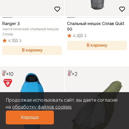
Ranger 3
Спальный мешок Сплав Quilt
50
синтетический спальный мешок
Сплав
4,3
3
4,7
3
В корзину
В корзину
Продолжая использовать сайт, вы даете согласие
на
обработку файлов cookies
Хорошо