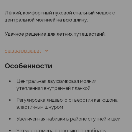
Лёгкий, комфортный пуховой спальный мешок с
центральной молнией на всю длину.
Удачное решение для летних путешествий.
Mission - миссия, задание, цель,
Читать полностью
предназначение.
Особенности
Более теплая версия спальника:
Mission
Permafrost -7° С
Центральная двухзамковая молния,
утепленная внутренней планкой
Регулировка лицевого отверстия капюшона
эластичным шнуром
Увеличенная набивки в районе ступней и шеи
Четыре размера позволяют подобрать