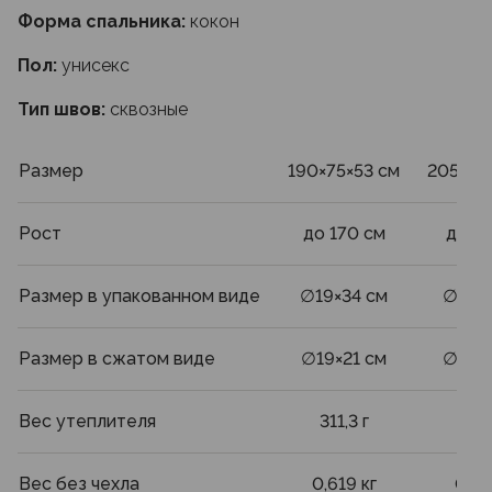
Форма спальника:
кокон
Пол:
унисекс
Тип швов:
сквозные
Размер
190×75×53 см
205×80
Рост
до 170 см
до 18
Размер в упакованном виде
∅19×34 см
∅19×3
Размер в сжатом виде
∅19×21 см
∅19×2
Вес утеплителя
311,3 г
366,
Вес без чехла
0,619 кг
0,71