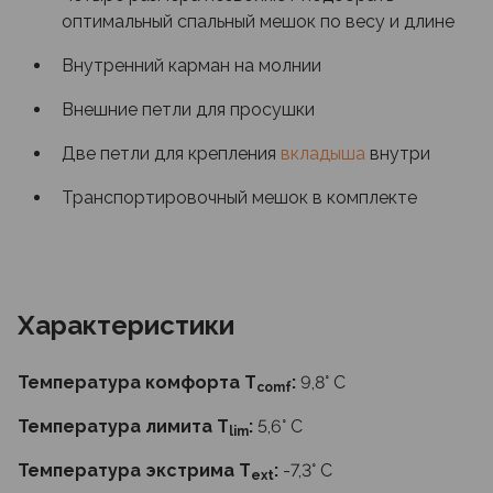
оптимальный спальный мешок по весу и длине
Внутренний карман на молнии
Внешние петли для просушки
Две петли для крепления
вкладыша
внутри
Транспортировочный мешок в комплекте
Характеристики
Температура комфорта T
:
9,8° С
comf
Температура лимита T
:
5,6° С
lim
Температура экстрима T
:
-7,3° С
ext