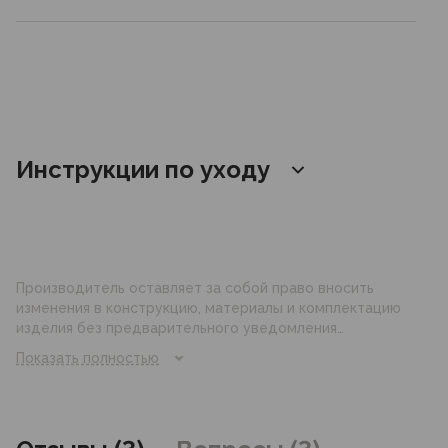
Инструкции по уходу
Производитель оставляет за собой право вносить
изменения в конструкцию, материалы и комплектацию
изделия без предварительного уведомления
потребителя. Цвет изделия на фотографии может
Показать полностью
отличаться от реального цвета товара, что связано с
искажением цветопередачи монитора, настройками
фотоаппаратуры и прочими факторами. Цены указанные
на сайте могут отличаться от цен в розничных