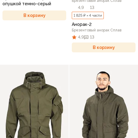
Брезентовый анорак Сплав
опушкой темно-серый
4,9
13
В корзину
1 825 ₽ × 4 части
Анорак-2
Брезентовый анорак Сплав
4,9
13
В корзину