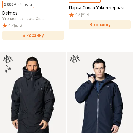
2 888 ₽ × 4 части
Парка Сплав Yukon черная
Deimos
4,5
4
Утепленная парка Сплав
В корзину
4,7
6
В корзину