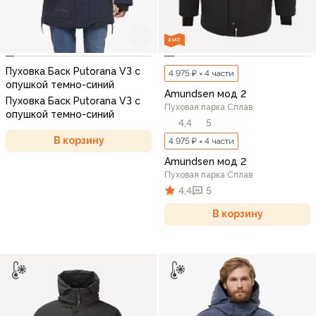
ХИТ
Пуховка Баск Рutorana VЗ с
4 975 ₽ × 4 части
опушкой темно-синий
Amundsen мод 2
Пуховка Баск Рutorana VЗ с
Пуховая парка Сплав
опушкой темно-синий
4,4
5
В корзину
4 975 ₽ × 4 части
Amundsen мод 2
Пуховая парка Сплав
4,4
5
В корзину