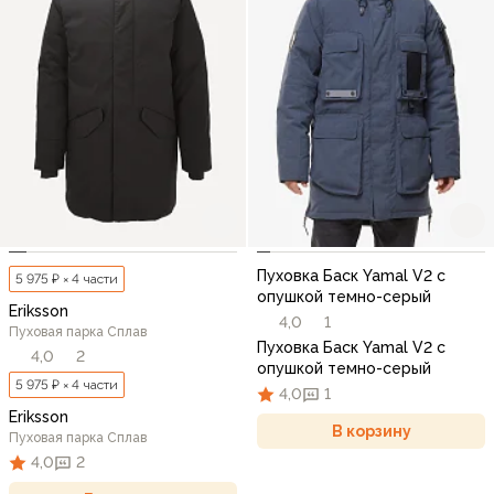
Пуховка Баск Yamal V2 с
5 975 ₽ × 4 части
опушкой темно-серый
Eriksson
4,0
1
Пуховая парка Сплав
Пуховка Баск Yamal V2 с
4,0
2
опушкой темно-серый
5 975 ₽ × 4 части
4,0
1
Eriksson
В корзину
Пуховая парка Сплав
4,0
2