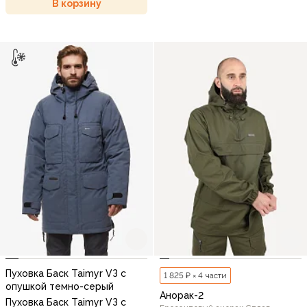
В корзину
Пуховка Баск Taimyr VЗ с
1 825 ₽ × 4 части
опушкой темно-серый
Анорак-2
Пуховка Баск Taimyr VЗ с