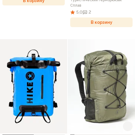
Туристический герморюкзак
В корзину
Сплав
5,0
2
В корзину