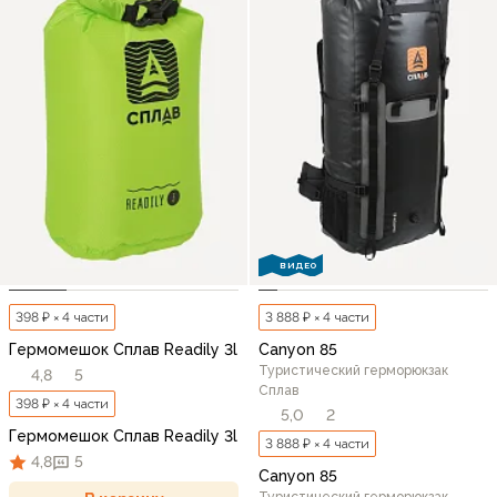
ВИДЕО
398 ₽ × 4 части
3 888 ₽ × 4 части
Гермомешок Сплав Readily 3l
Canyon 85
Туристический герморюкзак
4,8
5
Сплав
398 ₽ × 4 части
5,0
2
Гермомешок Сплав Readily 3l
3 888 ₽ × 4 части
4,8
5
Canyon 85