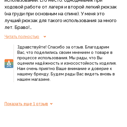
использовании. Его место: однодневник при
ходовой работе от лагеря и второй легкий рюкзак
(на груди при основным на спине). У меня это
лучший рюкзак для такого использования за много
лет. Браво!
Читать полностью
Достаточно крепкий и надежный, уже не помню,
Здравствуйте! Спасибо за отзыв. Благодарим
сколько он у меня лет выжил при достаточно
Вас, что поделились своим мнением о товаре в
жестком экспедиционном (не туристическом!)
процессе использования. Мы рады, что Вы
использовании. Покупал, если правильно помню, в
оценили надёжность и износостойкость изделия.
первый, когда они появились в продаже.
Нам очень приятно Ваше внимание и доверие к
нашему бренду. Будем рады Вас видеть вновь в
Форма, спина и лямки для таких задач -
нашем магазине.
практически идеальные, а спина позволяет носить
даже жесткое угловатое оборудование и оптику.
Умеренный дождь держит, и это большой плюс.
Карманчики слабенькие, не стоит носить в таких
Показать еще 1 отзыв
что-то более серьезнее, чем пакетики или
мешочки для проб. Резинки на брюхе выкинул
сразу (в лесу это только лишний геморрой - за