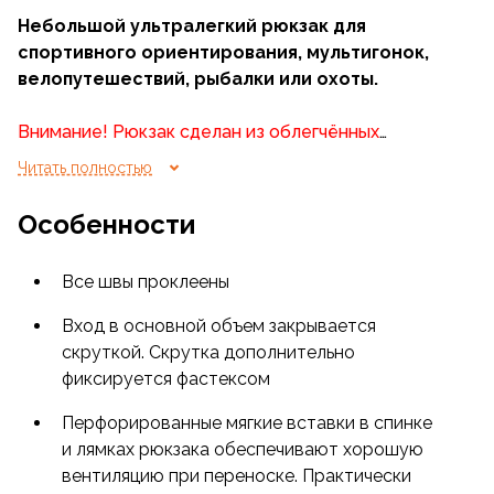
Небольшой ультралегкий рюкзак для
спортивного ориентирования, мультигонок,
велопутешествий, рыбалки или охоты.
Внимание! Рюкзак сделан из облегчённых
материалов и не предназначен для использования
Читать полностью
в роли гермомешка! Рюкзак требует бережного с
ним обращения. Тонкая ткань ограничивает
Особенности
ресурс службы.
Все швы проклеены
Вход в основной объем закрывается
скруткой. Скрутка дополнительно
фиксируется фастексом
Перфорированные мягкие вставки в спинке
и лямках рюкзака обеспечивают хорошую
вентиляцию при переноске. Практически