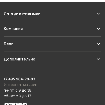
ветки цепляться).
В этом году начал протекать всерьез, к
следующему полевому сезону буду покупать на
Интернет-магазин
замену такой же.
Компания
Блог
Дополнительно
+7 495 984-28-83
Интернет-магазин
пн-пт: c 9 до 18
сб-вс: c 9 до 17