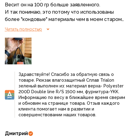
Весит он на 100 гр больше заявленного.
И так понимаю, это потому что использованы
более "кондовые" материалы чем в моем старом
сплавовском Градиенте 45. Я думал, что этот
Читать полностью
будет сделан из такой же тонкой ткани
(Honeycomb вроде бы она называется) и с
применением такой же тонкой стропы и
миниатюрной, но в то же время прочной
фурнитуры.
Здесь все несколько грубее и от этого
Здравствуйте! Спасибо за обратную связь о
тяжеловеснее.
товаре. Рюкзак влагозащитный Сплав Trialon
Если бы он был уменьшенной версией Градиента,
зеленый выполнен из: материал верха- Polyester
то и весил бы как заявлено.
200D Double line R/S 1500 мм, фурнитура-YKK.
Информацию по весу в ближайшее время сверим
В общем попользуюсь, отзыв допишу
и обновим на странице товара. Отзыв каждого
клиента помогает нам в развитии и
совершенствовании наших товаров.
Дмитрий