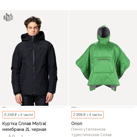
6 248 ₽ × 4 части
2 998 ₽ × 4 части
Куртка Сплав Mistral
Orion
мембрана 2L черная
Пончо утепленное
туристическое Сплав
5,0
1