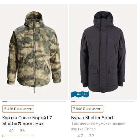
ВИДЕО
5 418 ₽ × 4 части
7 648 ₽ × 4 части
Куртка Сплав Борей L7
Буран Shelter Sport
Shelter® Sport мох
Тактическая мужская зимняя
куртка Сплав
4,1
35
4,7
32