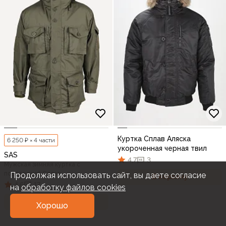
Куртка Сплав Аляска
6 250 ₽ × 4 части
укороченная черная твил
SAS
4,7
3
Мужская зимняя куртка с
подстежкой Сплав
Продолжая использовать сайт, вы даете согласие
В корзину
4,6
17
на
обработку файлов cookies
В корзину
Хорошо