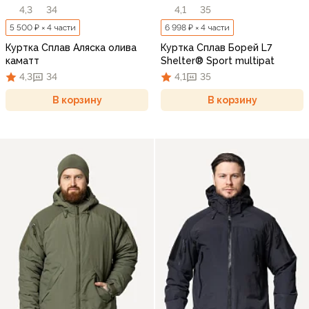
4,3
34
4,1
35
5 500 ₽ × 4 части
6 998 ₽ × 4 части
Куртка Сплав Аляска олива
Куртка Сплав Борей L7
каматт
Shelter® Sport multipat
4,3
34
4,1
35
В корзину
В корзину