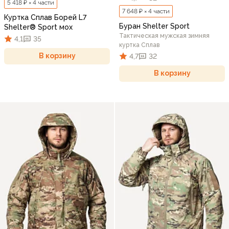
5 418 ₽ × 4 части
7 648 ₽ × 4 части
Куртка Сплав Борей L7
Буран Shelter Sport
Shelter® Sport мох
Тактическая мужская зимняя
4,1
35
куртка Сплав
В корзину
4,7
32
В корзину