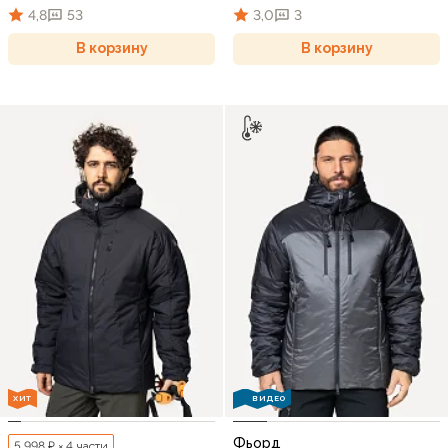
4,8
53
3,0
3
В корзину
В корзину
ХИТ
ВИДЕО
Фьорд
5 998 ₽ × 4 части