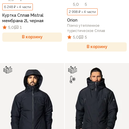
5,0
5
6 248 ₽ × 4 части
2 998 ₽ × 4 части
Куртка Сплав Mistral
Orion
мембрана 2L черная
Пончо утепленное
5,0
1
туристическое Сплав
В корзину
5,0
5
В корзину