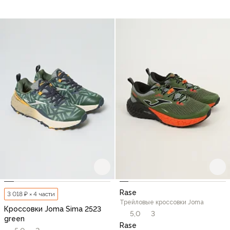
Rase
3 018 ₽ × 4 части
Трейловые кроссовки Joma
Кроссовки Joma Sima 2523
5,0
3
green
Rase