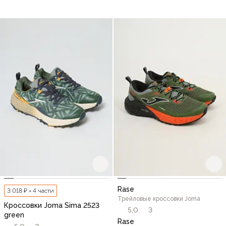
Rase
3 018 ₽ × 4 части
Трейловые кроссовки Joma
Кроссовки Joma Sima 2523
5,0
3
green
Rase