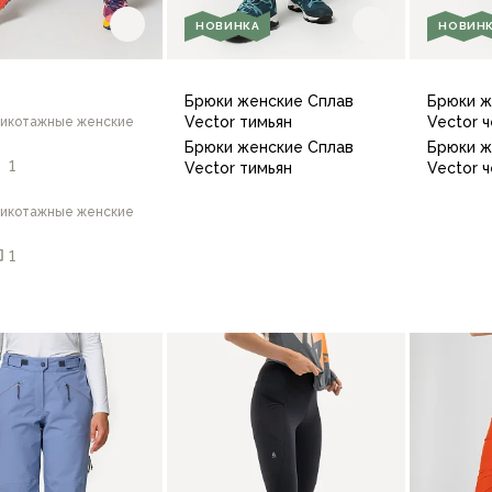
НОВИНКА
НОВИН
Брюки женские Сплав
Брюки ж
Vector тимьян
Vector 
рикотажные женские
Брюки женские Сплав
Брюки ж
1
Vector тимьян
Vector 
рикотажные женские
1
42/164
44/164
44/170
42/16
46
В корзину
44
46
48
50
52
54
Базовая характери
В корзину