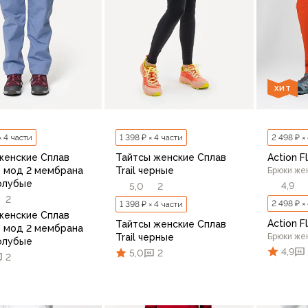
ХИТ
× 4 части
1 398 ₽ × 4 части
2 498 ₽ ×
женские Сплав
Тайтсы женские Сплав
Action Fl
e мод 2 мембрана
Trail черные
Брюки же
олубые
4,9
5,0
2
2
2 498 ₽ ×
1 398 ₽ × 4 части
женские Сплав
Action Fl
Тайтсы женские Сплав
e мод 2 мембрана
Trail черные
Брюки же
олубые
4,9
5,0
2
2