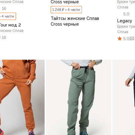
Cross черные
енские Сплав
Брюки тр
Сплав
16
1 248 ₽ × 4 части
5,0
× 4 части
Тайтсы женские Сплав
Legacy
Cross черные
Tour мод 2
Брюки тр
енские Сплав
Сплав
16
5,0
42/170
44/164
44/170
46
64
44/170
46/164
46/170
48/170
48/176
48
В корзину
В корзину