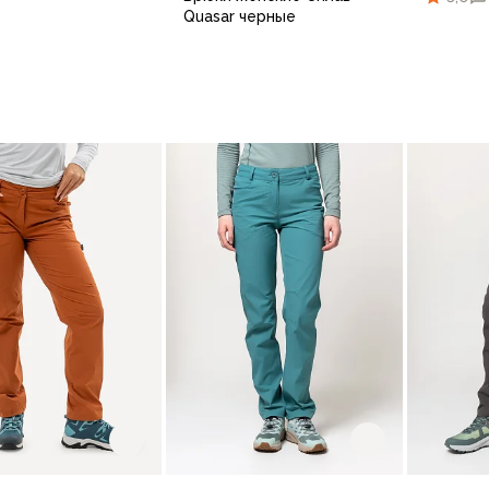
Quasar черные
64
44/170
46/164
46/170
48/170
48/176
44/16
42/164
44/164
44/170
46
В корзину
В корзину