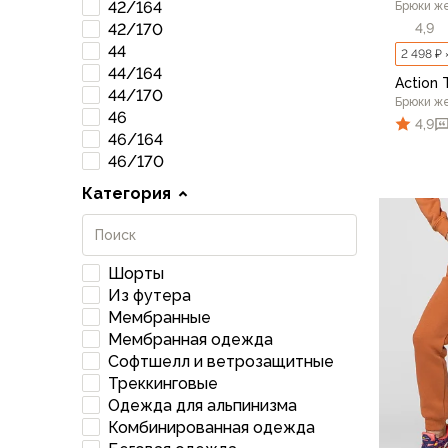
Футболки
42/164
Брюки ж
Нижнее белье
4,9
42/170
Обувь
44
2 498 ₽ 
44/164
Мужская обувь
Action 
44/170
Ботинки
Брюки ж
46
Утепленные
4,9
46/164
Неутепленные
46/170
Полуботинки
Категория
Кроссовки
Трейловые кроссовки
44/1
Повседневные кроссовки
Кроссовки треккинговые
Шорты
Сапоги
Из футера
Зимние
Мембранные
Демисезонные
Мембранная одежда
Софтшелл и ветрозащитные
Болотные сапоги, забродники
Треккинговые
Вкладыши
Одежда для альпинизма
Сандалии
Комбинированная одежда
Гамаши, бахилы