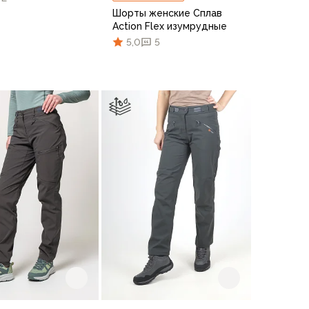
Шорты женские Сплав
Action Flex изумрудные
5,0
5
50/170
50/176
52/176
42/170
4
44/170
46/164
46/170
48/170
48/176
/164
46/170
48/170
48/176
50/170
50/176
В корзину
42
44
46
48
50
52
В корзину