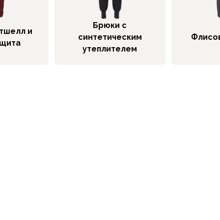
Брюки с
тшелл и
синтетическим
Флисо
ащита
утеплителем