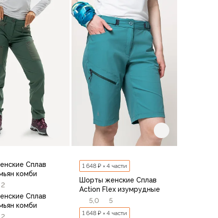
В корзину
4
44/164
44/170
46/164
46/170
48/170
/164
46/170
48/170
48/176
50/170
50/176
50/170
50/176
52/176
42/164
42/170
В корзину
енские Сплав
1 648 ₽ × 4 части
имьян комби
Шорты женские Сплав
2
Action Flex изумрудные
енские Сплав
5,0
5
имьян комби
1 648 ₽ × 4 части
2