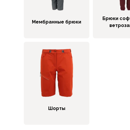
Брюки софтшелл и ветрозащита
Флисовые брюки
Беговые и спортивные
Брюки соф
Мембранные брюки
Шорты
ветроз
Брюки с синтетическим утеплителем
Термобелье
Термофутболки
Термокальсоны
Термотрусы
Комбинезоны, изотермики
Футболки, лонгсливы
Рубашки
Толстовки, худи
Нижнее белье
Спелеокомбинезоны
Женская одежда
Шорты
Куртки
Мембранные куртки
Куртки софтшелл и ветрозащита