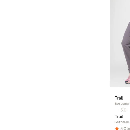
Для бивуака, чуни
Мембранные носки
44/1
Неопреновые носки
Ремни брючные
Уход за одеждой
Снаряжение
Палатки и тенты
1-местные
2-местные
3-местные
Более 5 мест
Тенты
Аксессуары
Гамаки
Спальные мешки
Trail
Беговые
Пуховые спальники
5,0
С синтетическим утеплителем
Trail
Двухместные спальники
Беговые
Вкладыши
5,0