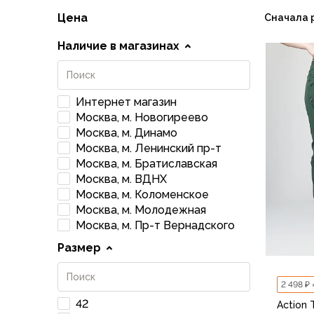
Флисовые куртки
Цена
Сначала 
Беговые и спортивные
Наличие в магазинах
Пончо и дождевики
Пуховые куртки
Куртки с синтетическим утеплителем
Жилеты
Интернет магазин
Брюки
Москва, м. Новогиреево
Мембранные брюки
Москва, м. Динамо
Брюки софтшелл и ветрозащита
Москва, м. Ленинский пр-т
Москва, м. Братиславская
Брюки с синтетическим утеплителем
Москва, м. ВДНХ
Флисовые брюки
Москва, м. Коломенское
Беговые и спортивные
Москва, м. Молодежная
Шорты
Москва, м. Пр-т Вернадского
Термобелье
Размер
Термофутболки
Термолеггинсы
Термотрусы
2 498 ₽ 
Толстовки, худи
42
Action 