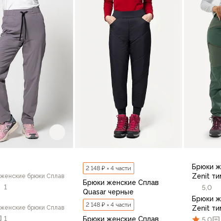
42/16
42/170
44/164
44/170
46
64
44/170
46/164
46/170
48/170
48/176
В корзину
В корзину
Брюки ж
2 148 ₽ × 4 части
Zenit т
 женские брюки Сплав
Брюки женские Сплав
1
5,0
Quasar черные
Брюки ж
2 148 ₽ × 4 части
 женские брюки Сплав
Zenit т
1
Брюки женские Сплав
5,0