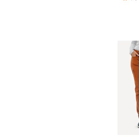
Компрессионные мешки
Подушки
Коврики
Надувные
44/1
Самонадувающиеся
Пенки
Сидушки
Аксессуары
Рюкзаки
Экспедиционные
Треккинговые
Легкоходные
Городские
Питьевые системы
Аксессуары
Сумки, кейсы и гермоупаковка
Сумки, баулы
Несессеры, кошельки
Гермоупаковка