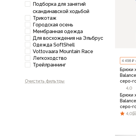
Подборка для занятий
Варежки
скандинавской ходьбой
Зимние перчатки
Трикотаж
Всесезонные перчатки
Городская осень
Мембранные перчатки
Мембранная одежда
Неопреновые перчатки
Для восхождения на Эльбрус
Полуперчатки
Одежда SoftShell
Головные уборы
Vottovaara Mountain Race
Шапки
Легкоходство
4 498 ₽ 
Маски, подшлемники
Трейлраннинг
Брюки 
Капюшоны-банданы
Balanc
Банданы, гейторы
серо-г
Очистить фильтры
Кепки и бейсболки
4,0
Шарфы
Брюки 
Панамы
Balanc
серо-г
Носки
4,0
Для треккинга
Носки для бега
Повседневные