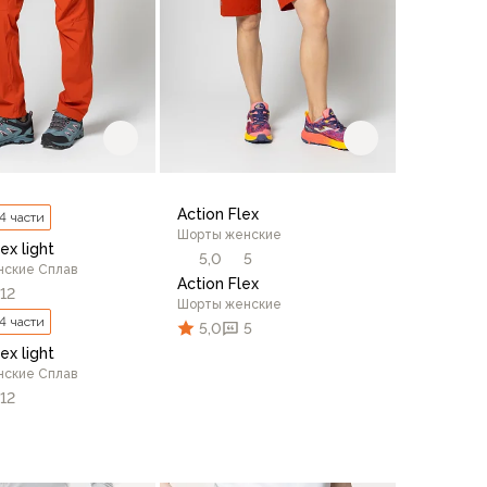
Action Flex
 4 части
Шорты женские
ex light
5,0
5
нские Сплав
Action Flex
12
Шорты женские
 4 части
5,0
5
ex light
нские Сплав
12
50
52
42
44
46
48