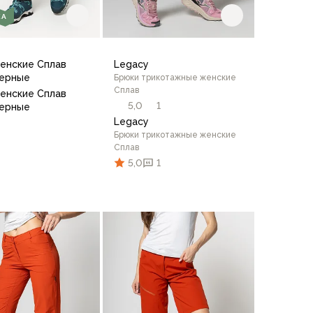
КА
енские Сплав
Legacy
черные
Брюки трикотажные женские
Сплав
енские Сплав
5,0
1
черные
Legacy
Брюки трикотажные женские
Сплав
5,0
1
4
/164
44/164
46/170
44/170
48/170
46/164
48/176
46/170
50/176
48/170
50/170
В корзину
стика
42
44
46
48
50
52
В корзину