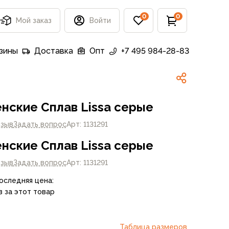
0
0
Мой заказ
Войти
зины
Доставка
Опт
+7 495 984-28-83
нские Сплав Lissa серые
тзыв
Задать вопрос
Арт: 1131291
нские Сплав Lissa серые
тзыв
Задать вопрос
Арт: 1131291
Последняя цена:
в за этот товар
Таблица размеров