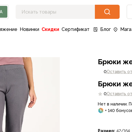
А
ряжение
Новинки
Скидки
Сертификат
Блог
Мага
Брюки же
0
Оставить о
Брюки же
0
Оставить о
Нет в наличии. 
+ 140 бонусо
Размер:
42/164