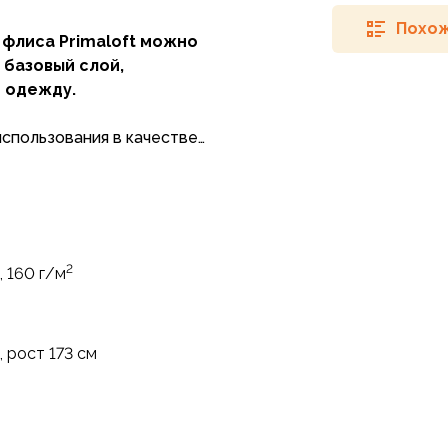
Похож
 флиса Primaloft можно
 базовый слой,
ю одежду.
использования в качестве
и умеренных температурах
 работают как верхняя
нию гидрофобного
гкостью, высокой
и намокании и компактно
2
, 160 г/м
рой и небольшая толщина
та при эксплуатации
 рост 173 см
а и активного отдыха, так