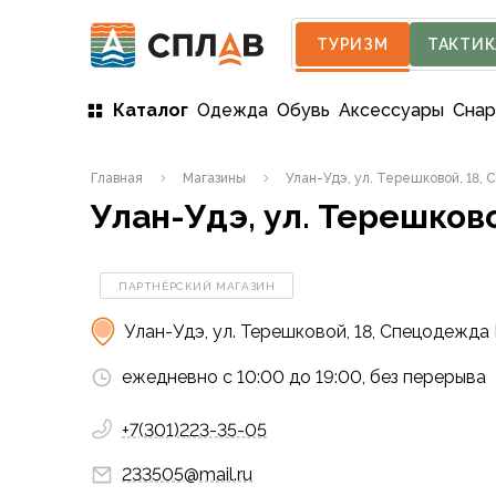
ТУРИЗМ
ТАКТИК
Каталог
Одежда
Обувь
Аксессуары
Сна
Одежда
Главная
Магазины
Улан-Удэ, ул. Терешковой, 18,
Мужская одежда
Улан-Удэ, ул. Терешков
Куртки
Мембранные куртки
Куртки софтшелл и ветрозащита
ПАРТНЁРСКИЙ МАГАЗИН
Флисовые куртки
Беговые и спортивные
Улан-Удэ, ул. Терешковой, 18, Спецодежда 
Пончо и дождевики
Пуховые куртки
ежедневно с 10:00 до 19:00, без перерыва
Куртки с синтетическим утеплителем
Жилеты
+7(301)223-35-05
Брюки
233505@mail.ru
Мембранные брюки