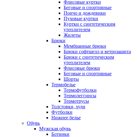
Флисовые куртки
Беговые и спортивные
Пончо и дождевики
Пуховые куртки
Куртки с синтетическим
утеплителем
Жилеты
Брюки
Мембранные брюки
Брюки софтшелл и ветрозащита
Брюки с синтетическим
утеплителем
Флисовые брюки
Беговые и спортивные
Шорты
Термобелье
Термофутболки
Термолеггинсы
Термотрусы
Толстовки, худи
Футболки
Нижнее белье
Обувь
Мужская обувь
Ботинки