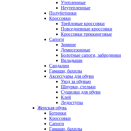
Утепленные
Неутепленные
Полуботинки
Кроссовки
Трейловые кроссовки
Повседневные кроссовки
Кроссовки треккинговые
Сапоги
Зимние
Демисезонные
Болотные сапоги, забродники
Вкладыши
Сандалии
Гамаши, бахилы
Аксессуары для обуви
Уход за обувью
Шнурки, стельки
Сушилки для обуви
Клей
Ледоступы
Женская обувь
Ботинки
Кроссовки
Сапоги
Гамаши, бахилы