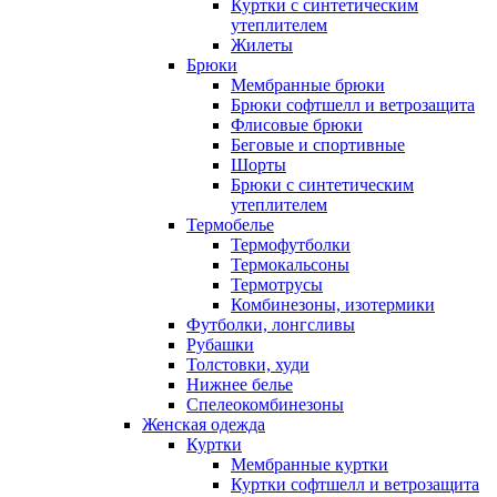
Куртки с синтетическим
утеплителем
Жилеты
Брюки
Мембранные брюки
Брюки софтшелл и ветрозащита
Флисовые брюки
Беговые и спортивные
Шорты
Брюки с синтетическим
утеплителем
Термобелье
Термофутболки
Термокальсоны
Термотрусы
Комбинезоны, изотермики
Футболки, лонгсливы
Рубашки
Толстовки, худи
Нижнее белье
Спелеокомбинезоны
Женская одежда
Куртки
Мембранные куртки
Куртки софтшелл и ветрозащита