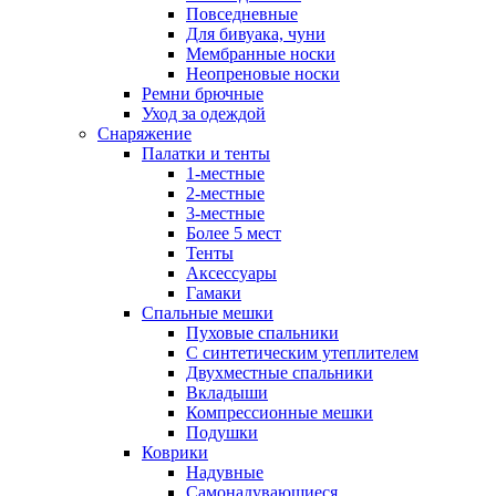
Повседневные
Для бивуака, чуни
Мембранные носки
Неопреновые носки
Ремни брючные
Уход за одеждой
Снаряжение
Палатки и тенты
1-местные
2-местные
3-местные
Более 5 мест
Тенты
Аксессуары
Гамаки
Спальные мешки
Пуховые спальники
С синтетическим утеплителем
Двухместные спальники
Вкладыши
Компрессионные мешки
Подушки
Коврики
Надувные
Самонадувающиеся