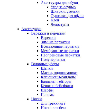
Аксессуары для обуви
Уход за обувью
Шнурки, стельки
Сушилки для обуви
Клей
Ледоступы
Аксессуары
Варежки и перчатки
Варежки
Зимние перчатки
Всесезонные перчатки
Мембранные перчатки
Неопреновые перчатки
Полуперчатки
Головные уборы
Шапки
Маски, подшлемники
Капюшоны-банданы
Банданы, гейторы
Кепки и бейсболки
Шарфы
Панамы
Носки
Для треккинга
Носки для бега