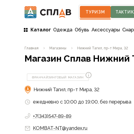
ТУРИЗМ
ТАКТИК
Каталог
Одежда
Обувь
Аксессуары
Сна
Одежда
Главная
Магазины
Нижний Тагил, пр-т Мира, 32
Мужская одежда
Магазин Сплав
Нижний Т
Куртки
Мембранные куртки
Куртки софтшелл и ветрозащита
ФРАНЧАЙЗИНГОВЫЙ МАГАЗИН
Флисовые куртки
Беговые и спортивные
Нижний Тагил, пр-т Мира, 32
Пончо и дождевики
Пуховые куртки
ежедневно с 10:00 до 19:00, без перерыва
Куртки с синтетическим утеплителем
Жилеты
+7(343)547-89-89
Брюки
KOMBAT-NT@yandex.ru
Мембранные брюки