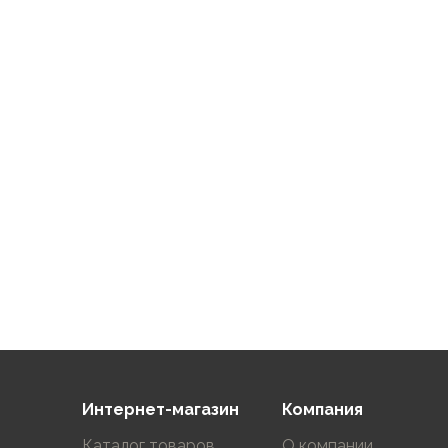
Флисовые куртки
Беговые и спортивные
Пончо и дождевики
Пуховые куртки
Куртки с синтетическим утеплителем
Жилеты
Брюки
Мембранные брюки
Брюки софтшелл и ветрозащита
Брюки с синтетическим утеплителем
Флисовые брюки
Беговые и спортивные
Шорты
Термобелье
Термофутболки
Термолеггинсы
Термотрусы
Интернет-магазин
Компания
Толстовки, худи
Каталог товаров
О компании