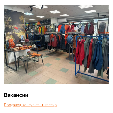
1
/
52
Вакансии
Продавец-консультант-кассир