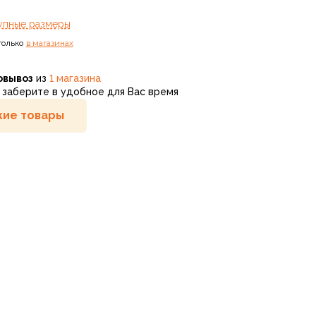
упные размеры
только
в магазинах
овывоз
из
1 магазина
заберите в удобное для Вас время
ие товары