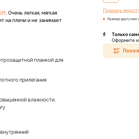
Показать
недост
oft
. Очень легкая, мягкая
Размер доступен 
т на плечи и не занимает
Только сам
Оформите и 
Похож
етрозащитной планкой для
лотного прилегания
повышенной влажности,
агу
 внутренний