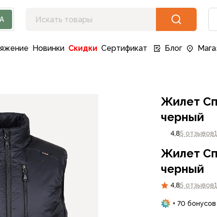
А
ряжение
Новинки
Скидки
Сертификат
Блог
Мага
Жилет Спл
черный
4,8
5 отзывов
Жилет Спл
черный
4,8
5 отзывов
+ 70 бонусов