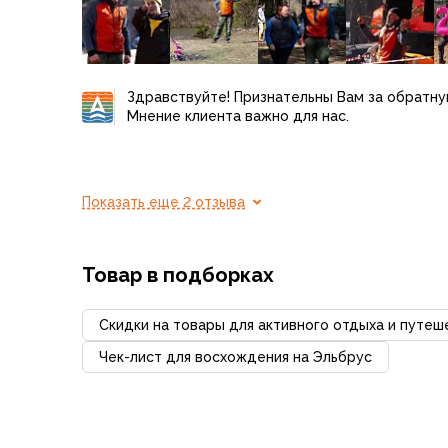
Компрессионные мешки
Подушки
Коврики
Надувные
Здравствуйте! Признательны Вам за обратну
Самонадувающиеся
Мнение клиента важно для нас.
Пенки
Сидушки
Аксессуары
Рюкзаки
Показать еще 2 отзыва
Экспедиционные
Треккинговые
Товар в подборках
Легкоходные
Городские
Питьевые системы
Скидки на товары для активного отдыха и путеш
Аксессуары
Чек-лист для восхождения на Эльбрус
Сумки, кейсы и гермоупаковка
Сумки, баулы
Несессеры, кошельки
Гермоупаковка