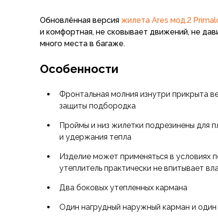
Флисовые куртки
Обновлённая версия
жилета Ares мод.2 Primal
Беговые и спортивные
и комфортная, не сковывает движений, не дави
Пончо и дождевики
много места в багаже.
Пуховые куртки
Куртки с синтетическим утеплителем
Особенности
Жилеты
Брюки
Мембранные брюки
Фронтальная молния изнутри прикрыта в
Брюки софтшелл и ветрозащита
защиты подбородка
Брюки с синтетическим утеплителем
Проймы и низ жилетки подрезинены для п
Флисовые брюки
и удержания тепла
Беговые и спортивные
Шорты
Изделие может применяться в условиях 
Термобелье
утеплитель практически не впитывает вл
Термофутболки
Термолеггинсы
Два боковых утепленных кармана
Термотрусы
Один нагрудный наружный карман и один
Толстовки, худи