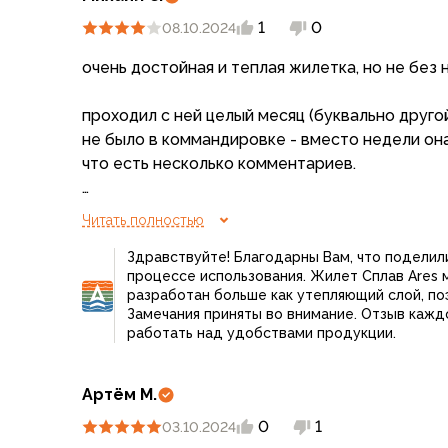
Варежки
1
0
08.10.2024
Зимние перчатки
Всесезонные перчатки
очень достойная и теплая жилетка, но не без 
Мембранные перчатки
Неопреновые перчатки
проходил с ней целый месяц (буквально друг
Полуперчатки
не было в коммандировке - вместо недели она
Головные уборы
что есть несколько комментариев.
Шапки
Маски, подшлемники
1. она короткая. буквально короче всего, что 
Читать полностью
Капюшоны-банданы
толстовки). на природе не важно, конечно, но
Банданы, гейторы
Здравствуйте! Благодарны Вам, что поделил
смотрится.. не очень.
процессе использования. Жилет Сплав Ares м
Кепки и бейсболки
разработан больше как утепляющий слой, по
Шарфы
2. она слишком тёплая. т.е. жилеты, глобально,
Замечания приняты во внимание. Отзыв кажд
Панамы
рукам требуется меньше утепления, и можно и
работать над удобствами продукции.
Носки
так вот тут либо в ней будет очень жарко (ко
Для треккинга
комфортно в толстовке, например).
Артём М.
Носки для бега
либо, когда в ней становится комфортно, рук
Повседневные
0
1
холодно.
03.10.2024