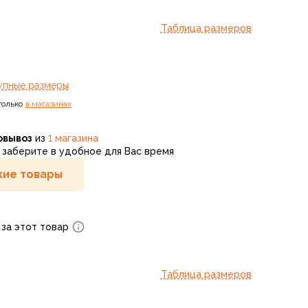
Таблица размеров
упные размеры
только
в магазинах
овывоз
из
1 магазина
заберите в удобное для Вас время
ие товары
 за этот товар
Таблица размеров