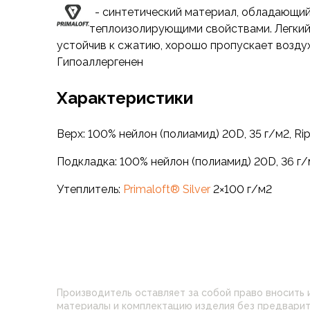
Футболки
- синтетический материал, обладающи
Нижнее белье
теплоизолирующими свойствами. Легкий 
Обувь
устойчив к сжатию, хорошо пропускает воздух 
Мужская обувь
Гипоаллергенен
Ботинки
Утепленные
Характеристики
Неутепленные
Полуботинки
Верх: 100% нейлон (полиамид) 20D, 35 г/м2, R
Кроссовки
Трейловые кроссовки
Подкладка: 100% нейлон (полиамид) 20D, 36 г
Повседневные кроссовки
Кроссовки треккинговые
Утеплитель:
Primaloft® Silver
2×100 г/м2
Сапоги
Зимние
Демисезонные
Болотные сапоги, забродники
Вкладыши
Сандалии
Производитель оставляет за собой право вносить 
Гамаши, бахилы
материалы и комплектацию изделия без предварительного уведомления