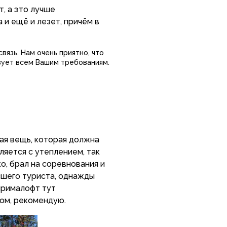
, а это лучше
е утеплителем - офигенная
а и ещё и лезет, причём в
тходил за исключением
очно.
вязь. Нам очень приятно, что
твует всем Вашим требованиям.
ьзовать. в городе он
ним). а по теплоте его ни с
оддёвку при поездках на
вляется с утеплением, так
о, брал на соревнования и
зшего туриста, однажды
 прималофт тут
том, рекомендую.