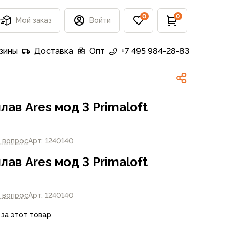
0
0
Мой заказ
Войти
зины
Доставка
Опт
+7 495 984-28-83
ав Ares мод 3 Primaloft
1 вопрос
Арт: 1240140
ав Ares мод 3 Primaloft
1 вопрос
Арт: 1240140
 за этот товар