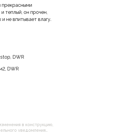
й прекрасными
и теплый, он прочен,
и не впитывает влагу.
ipstop, DWR
/м2, DWR
изменения в конструкцию,