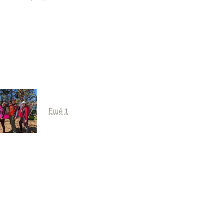
 настройками
нные на сайте могут
Ещё 1