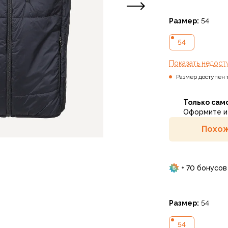
Размер:
54
54
Показать
недост
Размер доступен 
Только сам
Оформите и 
Похож
+ 70 бонусов
Размер:
54
54