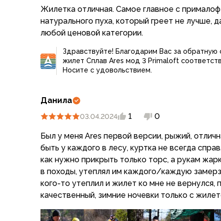
Для бивуака, чуни
Жилетка отличная. Самое главное с прималофт
Мембранные носки
у меня есть куртка из той же серии с таким ж
натурального пуха, который греет не лучше, д
Неопреновые носки
вещь. я в ней всю московскую зиму 23-24гг о
любой ценовой категории.
Ремни брючные
самых морозов.
Уход за одеждой
а в варианте жилета такое утепление - избыт
Здравствуйте! Благодарим Вас за обратную с
Снаряжение
жилет Сплав Ares мод 3 Primaloft соответс
Носите с удовольствием.
Палатки и тенты
на выходе - жилет, который не ясно, как испол
1-местные
странно выглядит (т.к. короче, чем одежда под 
2-местные
чем не скомбинировать.
Данила
3-местные
1
0
03.04.2024
Более 5 мест
пока что планирую дальше использовать как п
Тенты
лодке.
Был у меня Аres первой версии, рыжий, отличная вещь, которая должна
Аксессуары
быть у каждого в лесу, куртка не всегда спра
Гамаки
как нужно прикрыть только торс, а рукам жарк
Спальные мешки
в походы, утеплял им каждого/каждую замер
Пуховые спальники
кого-то утеплил и жилет ко мне не вернулся,
С синтетическим утеплителем
качественный, зимние ночевки только с жиле
Двухместные спальники
Вкладыши