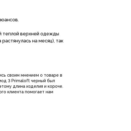
нюансов.
ой теплой верхней одежды
 растянулась на месяц), так
носится под ней (футболки,
 в цивильной обстановке
ись своим мнением о товаре в
од 3 Primaloft черный был
этому длина изделия и короче.
 рассчитаны на то, что
ого клиента помогает нам
х "держать в прохладе".
гда рукам снаружи
ам снаружи уже конкретно