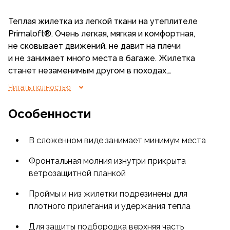
Теплая жилетка из легкой ткани на утеплителе
Primaloft®. Очень легкая, мягкая и комфортная,
не сковывает движений, не давит на плечи
и не занимает много места в багаже. Жилетка
станет незаменимым другом в походах,
экспедициях и на горнолыжных курортах - на
Читать полностью
склонах
Тянь-Шаня
и Памира, на Кавказе
и в Альпах и даже на вулканах Индонезии, в
Особенности
пещерах.
В сложенном виде занимает минимум места
Утеплителем для жилетки «Ares» является
Primaloft® Silver, который легок и объемен, как
Фронтальная молния изнутри прикрыта
натуральный пух. Сверхтонкие волокна этого
ветрозащитной планкой
материала похожи на структуру волокон пуха
больше, чем любое другое синтетическое
Проймы и низ жилетки подрезинены для
волокно, что придает ему термические свойства
плотного прилегания и удержания тепла
пуха.
Для защиты подбородка верхняя часть