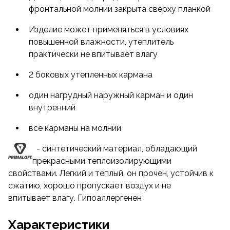
фронтальной молнии закрыта сверху планкой
Кроме того, Primaloft® Silver обладает
водоотталкивающими и «дышащими» свойствами
Изделие может применяться в условиях
и быстро сохнет, в случае намокания.
повышенной влажности, утеплитель
Немаловажной особенностью является то, что
практически не впитывает влагу
и влажный Primaloft® согревает.
2 боковых утепленных кармана
Благодаря своей длинноволокнистой структуре,
один нагрудный наружный карман и один
наполнитель лучше большинства утеплителей
внутренний
возвращает свой объем даже после
многоразовой стирки и сушки, что является его
все карманы на молнии
существенным преимуществом. Все эти качества
позволяют использовать одежду с Primaloft®
- синтетический материал, обладающий
Silver там, где пух не работает или работает хуже.
прекрасными теплоизолирующими
свойствами. Легкий и теплый, он прочен, устойчив к
Ткань верха (TORAY — EVOLUTION 20, 44*22 DTEX
сжатию, хорошо пропускает воздух и не
NYLON, micro
впитывает влагу. Гипоаллергенен
rip-stop
Diamond) прочная, легкая,
ветронепроницаемая, обработана
Характеристики
водоотталкивающей пропиткой.