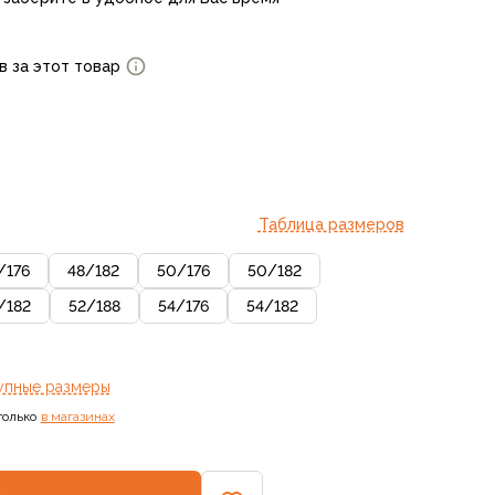
в за этот товар
Таблица размеров
/
176
48
/
182
50
/
176
50
/
182
/
182
52
/
188
54
/
176
54
/
182
упные размеры
только
в магазинах