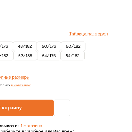
Таблица размеров
/
176
48
/
182
50
/
176
50
/
182
/
182
52
/
188
54
/
176
54
/
182
упные размеры
только
в магазинах
В корзину
овывоз
из
1 магазина
заберите в удобное для Вас время