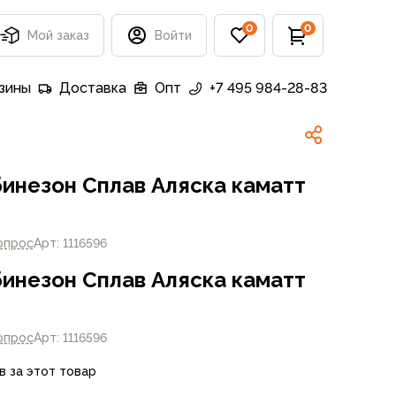
0
0
Мой заказ
Войти
зины
Доставка
Опт
+7 495 984-28-83
инезон Сплав Аляска каматт
опрос
Арт: 1116596
инезон Сплав Аляска каматт
опрос
Арт: 1116596
в за этот товар