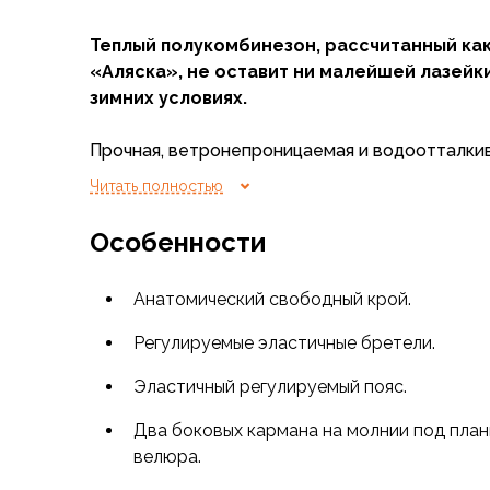
Флисовые куртки
Теплый полукомбинезон, рассчитанный как
Беговые и спортивные
«Аляска», не оставит ни малейшей лазейк
Пончо и дождевики
зимних условиях.
Пуховые куртки
Куртки с синтетическим утеплителем
Прочная, ветронепроницаемая и водоотталки
Жилеты
покрытию ткань обеспечивает полную защиту о
Брюки
Читать полностью
а неприхотливый синтетический утеплитель 
Мембранные брюки
во влажных условиях.
Брюки софтшелл и ветрозащита
Особенности
Брюки с синтетическим утеплителем
Флисовые брюки
Анатомический свободный крой.
Беговые и спортивные
Шорты
Регулируемые эластичные бретели.
Термобелье
Эластичный регулируемый пояс.
Термофутболки
Термолеггинсы
Два боковых кармана на молнии под план
Термотрусы
велюра.
Толстовки, худи