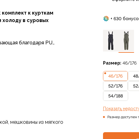
 комплект к курткам
+ 630 бонусо
и холоду в суровых
вающая благодаря PU
т снега, ветра и влаги,
сохраняет тепло даже
Размер:
46/176
46
/
176
48
52
/
176
52
54
/
188
Показать
недост
Размер доступен 
кой, мешковины из мягкого