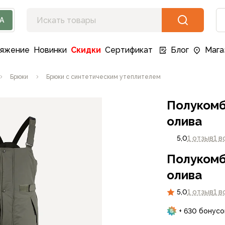
А
ряжение
Новинки
Скидки
Сертификат
Блог
Мага
Брюки
Брюки с синтетическим утеплителем
Полукомб
олива
5,0
1 отзыв
1 в
Полукомб
олива
5,0
1 отзыв
1 в
+ 630 бонусо