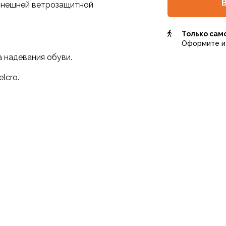
 внешней ветрозащитной
Только сам
Оформите и 
а надевания обуви.
lcro.