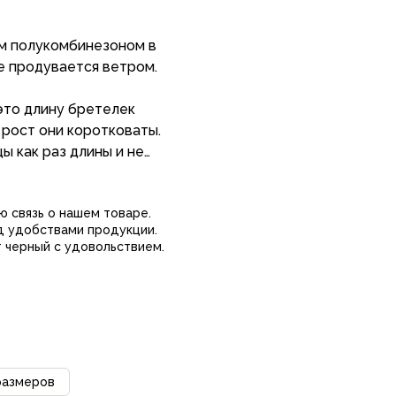
ым полукомбинезоном в
е продувается ветром.
 рост они коротковаты.
з длины и не
ю связь о нашем товаре.
д удобствами продукции.
 черный с удовольствием.
размеров