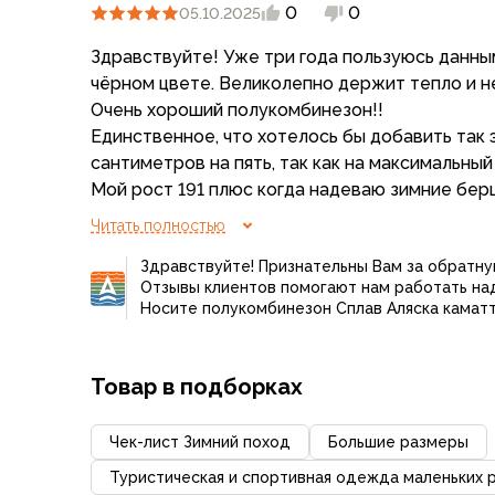
0
0
05.10.2025
Варежки
Зимние перчатки
Здравствуйте! Уже три года пользуюсь данн
Всесезонные перчатки
чёрном цвете. Великолепно держит тепло и н
Мембранные перчатки
Очень хороший полукомбинезон!!
Неопреновые перчатки
Единственное, что хотелось бы добавить так это длину бретелек
Полуперчатки
сантиметров на пять, так как на максимальный
Головные уборы
Мой рост 191 плюс когда надеваю зимние берцы как ра
Шапки
хватает.
Читать полностью
Маски, подшлемники
Капюшоны-банданы
Здравствуйте! Признательны Вам за обратну
Банданы, гейторы
Отзывы клиентов помогают нам работать на
Носите полукомбинезон Сплав Аляска каматт
Кепки и бейсболки
Шарфы
Панамы
Товар в подборках
Носки
Для треккинга
Чек-лист Зимний поход
Большие размеры
Носки для бега
Повседневные
Туристическая и спортивная одежда маленьких 