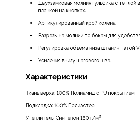
Футболки
Двухзамковая молния гульфика с тёплой
Нижнее белье
планкой на кнопках.
Обувь
Артикулированный крой колена.
Мужская обувь
Ботинки
Разрезы на молнии по бокам для удобств
Утепленные
Неутепленные
Регулировка объёма низа штанин патой Ve
Полуботинки
Усиления внизу шагового шва.
Кроссовки
Трейловые кроссовки
Характеристики
Повседневные кроссовки
Кроссовки треккинговые
Сапоги
Ткань верха: 100% Полиамид с PU покрытием
Зимние
Подкладка: 100% Полиэстер
Демисезонные
Болотные сапоги, забродники
2
Утеплитель: Синтепон 160 г/м
Вкладыши
Сандалии
Гамаши, бахилы