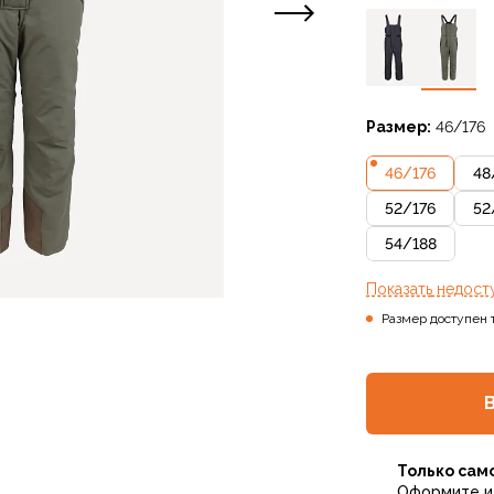
Размер:
46/176
46
/
176
48
52
/
176
52
54
/
188
Показать
недост
Размер доступен 
Только сам
Оформите и 